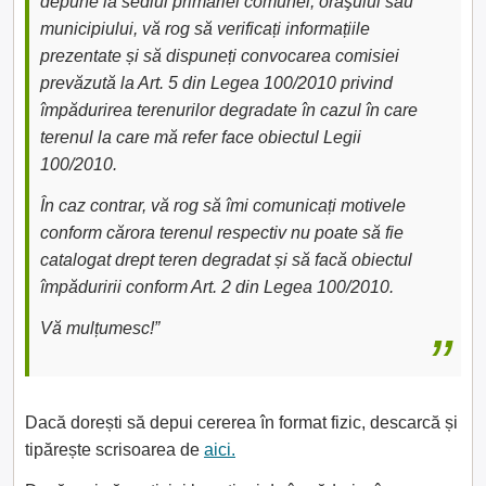
depune la sediul primăriei comunei, oraşului sau
municipiului, vă rog să verificați informațiile
prezentate și să dispuneți convocarea comisiei
prevăzută la Art. 5 din Legea 100/2010 privind
împădurirea terenurilor degradate în cazul în care
terenul la care mă refer face obiectul Legii
100/2010.
În caz contrar, vă rog să îmi comunicați motivele
conform cărora terenul respectiv nu poate să fie
catalogat drept teren degradat și să facă obiectul
împăduririi conform Art. 2 din Legea 100/2010.
Vă mulțumesc!”
Dacă dorești să depui cererea în format fizic, descarcă și
tipărește scrisoarea de
aici.