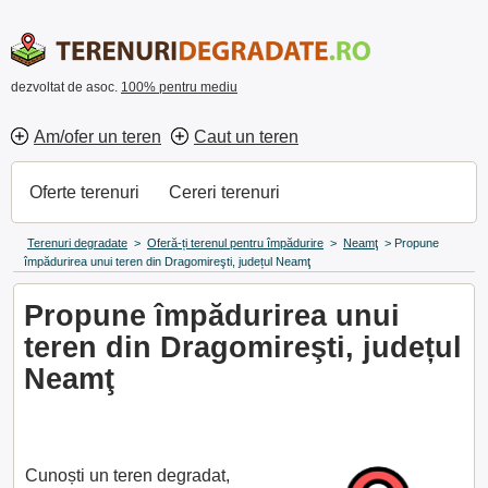
dezvoltat de asoc.
100% pentru mediu
Am/ofer un teren
Caut un teren
Oferte terenuri
Cereri terenuri
Terenuri degradate
>
Oferă-ți terenul pentru împădurire
>
Neamţ
>
Propune
împădurirea unui teren din Dragomireşti, județul Neamţ
Propune împădurirea unui
teren din Dragomireşti, județul
Neamţ
Cunoști un teren degradat,