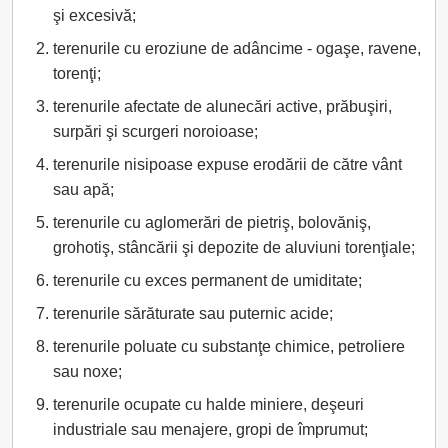
şi excesivă;
terenurile cu eroziune de adâncime - ogaşe, ravene,
torenţi;
terenurile afectate de alunecări active, prăbuşiri,
surpări şi scurgeri noroioase;
terenurile nisipoase expuse erodării de către vânt
sau apă;
terenurile cu aglomerări de pietriş, bolovăniş,
grohotiş, stâncării şi depozite de aluviuni torenţiale;
terenurile cu exces permanent de umiditate;
terenurile sărăturate sau puternic acide;
terenurile poluate cu substanţe chimice, petroliere
sau noxe;
terenurile ocupate cu halde miniere, deşeuri
industriale sau menajere, gropi de împrumut;