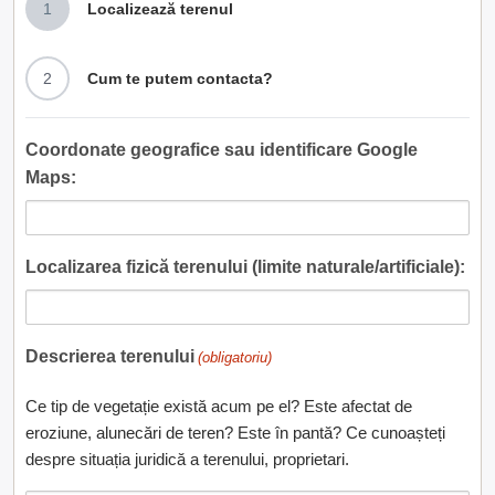
1
Localizează terenul
2
Cum te putem contacta?
Coordonate geografice sau identificare Google
Maps:
Localizarea fizică terenului (limite naturale/artificiale):
Descrierea terenului
(obligatoriu)
Ce tip de vegetație există acum pe el? Este afectat de
eroziune, alunecări de teren? Este în pantă? Ce cunoașteți
despre situația juridică a terenului, proprietari.