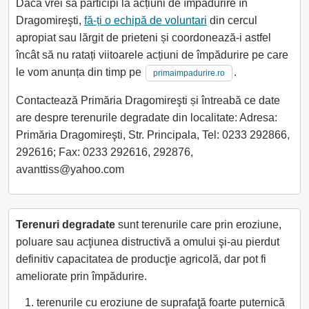
Dacă vrei să participi la acțiuni de împădurire în
Dragomireşti,
fă-ți o echipă de voluntari
din cercul
apropiat sau lărgit de prieteni și coordonează-i astfel
încât să nu ratați viitoarele acțiuni de împădurire pe care
le vom anunța din timp pe
.
primaimpadurire.ro
Contactează Primăria Dragomireşti și întreabă ce date
are despre terenurile degradate din localitate: Adresa:
Primăria Dragomireşti, Str. Principala, Tel: 0233 292866,
292616; Fax: 0233 292616, 292876,
avanttiss@yahoo.com
Terenuri degradate
sunt terenurile care prin eroziune,
poluare sau acţiunea distructivă a omului şi-au pierdut
definitiv capacitatea de producţie agricolă, dar pot fi
ameliorate prin împădurire.
terenurile cu eroziune de suprafaţă foarte puternică