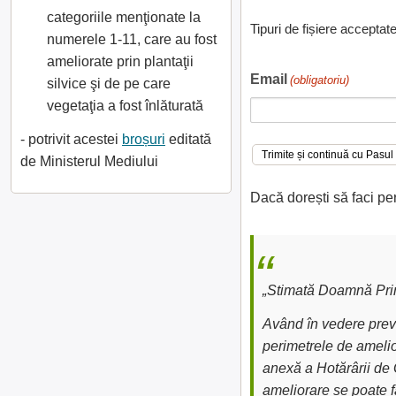
categoriile menţionate la
Tipuri de fișiere acceptat
numerele 1-11, care au fost
ameliorate prin plantaţii
Email
(obligatoriu)
silvice şi de pe care
vegetaţia a fost înlăturată
- potrivit acestei
broșuri
editată
de Ministerul Mediului
Dacă dorești să faci pe
„Stimată Doamnă Prim
Având în vedere preve
perimetrele de amelior
anexă a Hotărârii de 
ameliorare se poate fa