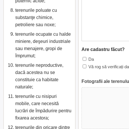
puternic acide;
terenurile poluate cu
substanţe chimice,
petroliere sau noxe;
terenurile ocupate cu halde
miniere, deşeuri industriale
sau menajere, gropi de
Are cadastru făcut?
împrumut;
Da
terenurile neproductive,
Vă rog să verificați d
dacă acestea nu se
constituie ca habitate
Fotografii ale terenulu
naturale;
terenurile cu nisipuri
mobile, care necesită
lucrări de împădurire pentru
fixarea acestora;
terenurile din oricare dintre