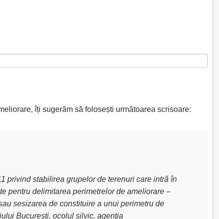
meliorare, îți sugerăm să folosești următoarea scrisoare:
privind stabilirea grupelor de terenuri care intră în
uite pentru delimitarea perimetrelor de ameliorare –
sau sesizarea de constituire a unui perimetru de
lui Bucureşti, ocolul silvic, agenţia