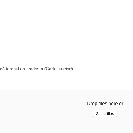
acă terenul are cadastru/Carte funciară
i
Drop files here or
Select files