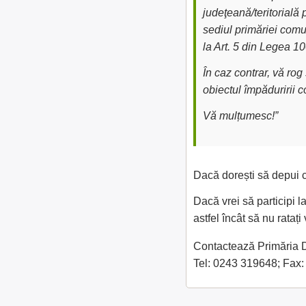
judeţeană/teritorială 
sediul primăriei comu
la Art. 5 din Legea 1
În caz contrar, vă ro
obiectul împăduririi 
Vă mulțumesc!”
Dacă dorești să depui c
Dacă vrei să participi l
astfel încât să nu rataț
Contactează Primăria Dr
Tel: 0243 319648; Fax