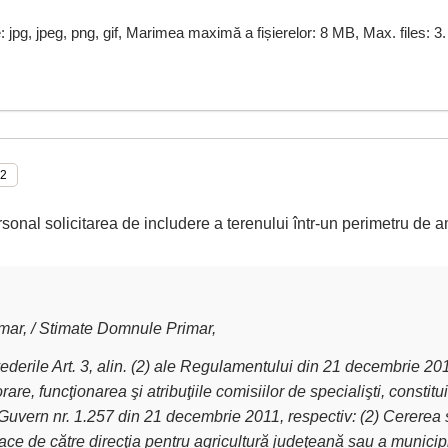
e: jpg, jpeg, png, gif, Marimea maximă a fișierelor: 8 MB, Max. files: 3.
rsonal solicitarea de includere a terenului într-un perimetru de a
ar, / Stimate Domnule Primar,
derile Art. 3, alin. (2) ale Regulamentului din 21 decembrie 2011 
are, funcţionarea şi atribuţiile comisiilor de specialişti, constit
Guvern nr. 1.257 din 21 decembrie 2011, respectiv: (2) Cererea 
ce de către direcţia pentru agricultură judeţeană sau a municipiu