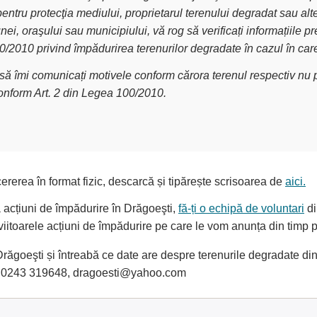
pentru protecţia mediului, proprietarul terenului degradat sau alt
nei, oraşului sau municipiului, vă rog să verificați informațiile
00/2010 privind împădurirea terenurilor degradate în cazul în car
g să îmi comunicați motivele conform cărora terenul respectiv nu p
conform Art. 2 din Legea 100/2010.
ererea în format fizic, descarcă și tipărește scrisoarea de
aici.
a acțiuni de împădurire în Drăgoeşti,
fă-ți o echipă de voluntari
di
i viitoarele acțiuni de împădurire pe care le vom anunța din timp
ăgoeşti și întreabă ce date are despre terenurile degradate din 
: 0243 319648, dragoesti@yahoo.com