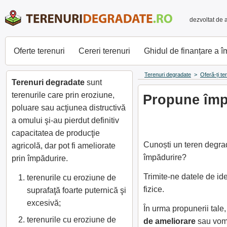
dezvoltat de 
Oferte terenuri
Cereri terenuri
Ghidul de finanțare a 
Terenuri degradate
>
Oferă-ți te
Terenuri degradate
sunt
terenurile care prin eroziune,
Propune împă
poluare sau acţiunea distructivă
a omului şi-au pierdut definitiv
capacitatea de producţie
Cunoști un teren degrad
agricolă, dar pot fi ameliorate
împădurire?
prin împădurire.
Trimite-ne datele de id
terenurile cu eroziune de
fizice.
suprafaţă foarte puternică şi
excesivă;
În urma propunerii tal
terenurile cu eroziune de
de ameliorare
sau vom 