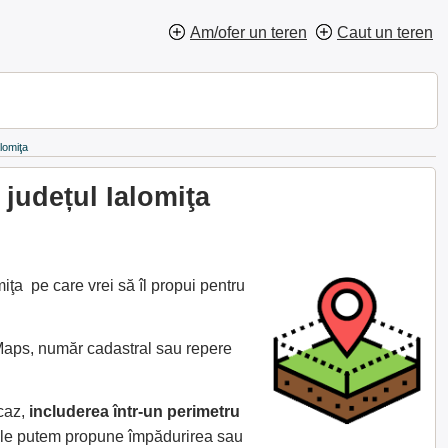
Am/ofer un teren
Caut un teren
lomiţa
județul Ialomiţa
iţa pe care vrei să îl propui pentru
 Maps, număr cadastral sau repere
 caz,
includerea într-un perimetru
ă le putem propune împădurirea sau