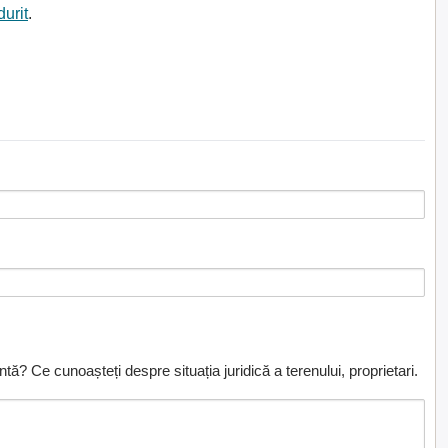
durit
.
ă? Ce cunoașteți despre situația juridică a terenului, proprietari.