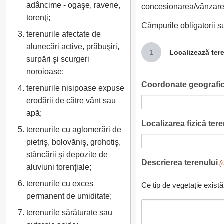
adâncime - ogaşe, ravene,
concesionarea/vânzarea
torenţi;
Câmpurile obligatorii 
terenurile afectate de
alunecări active, prăbuşiri,
1
Localizează ter
surpări şi scurgeri
noroioase;
Coordonate geografic
terenurile nisipoase expuse
erodării de către vânt sau
apă;
Localizarea fizică teren
terenurile cu aglomerări de
pietriş, bolovăniş, grohotiş,
stâncării şi depozite de
Descrierea terenului
(
aluviuni torenţiale;
terenurile cu exces
Ce tip de vegetație există
permanent de umiditate;
terenurile sărăturate sau