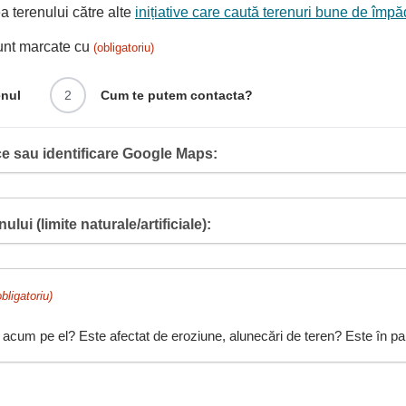
 terenului către alte
inițiative care caută terenuri bune de împă
sunt marcate cu
(obligatoriu)
enul
2
Cum te putem contacta?
e sau identificare Google Maps:
ului (limite naturale/artificiale):
obligatoriu)
 acum pe el? Este afectat de eroziune, alunecări de teren? Este în pant