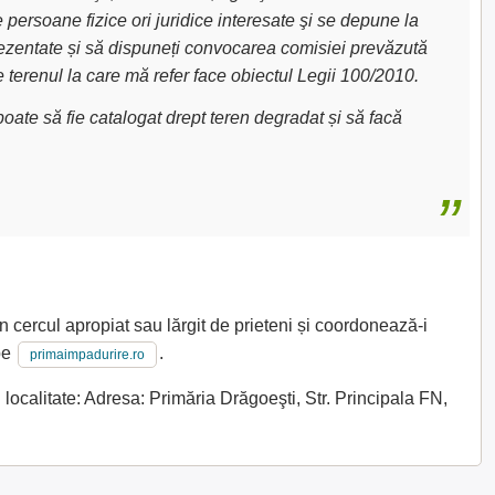
e persoane fizice ori juridice interesate şi se depune la
 prezentate și să dispuneți convocarea comisiei prevăzută
e terenul la care mă refer face obiectul Legii 100/2010.
oate să fie catalogat drept teren degradat și să facă
n cercul apropiat sau lărgit de prieteni și coordonează-i
 pe
.
primaimpadurire.ro
localitate: Adresa: Primăria Drăgoeşti, Str. Principala FN,