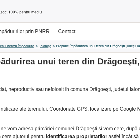
asoc.
100% pentru mediu
împăduririlor prin PNRR
Contact
renul pentru împădurire
>
Ialomiţa
>
Propune împădurirea unui teren din Drăgoeşti, județul Ia
durirea unui teren din Drăgoeşti, 
at, neproductiv sau nefolosit în comuna Drăgoeşti, județul Ialom
entificare ale terenului. Coordonate GPS, localizare pe Google
e, ne vom adresa primăriei comunei Drăgoeşti și vom cere, după
cere ajutorul pentru
identificarea proprietarilor
astfel încât s