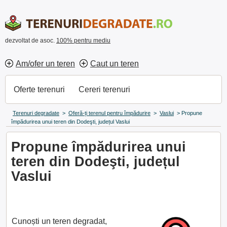
dezvoltat de asoc.
100% pentru mediu
Am/ofer un teren
Caut un teren
Oferte terenuri
Cereri terenuri
Terenuri degradate
>
Oferă-ți terenul pentru împădurire
>
Vaslui
>
Propune
împădurirea unui teren din Dodeşti, județul Vaslui
Propune împădurirea unui
teren din Dodeşti, județul
Vaslui
Cunoști un teren degradat,