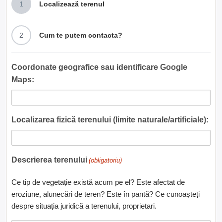
1
Localizează terenul
2
Cum te putem contacta?
Coordonate geografice sau identificare Google
Maps:
Localizarea fizică terenului (limite naturale/artificiale):
Descrierea terenului
(obligatoriu)
Ce tip de vegetație există acum pe el? Este afectat de
eroziune, alunecări de teren? Este în pantă? Ce cunoașteți
despre situația juridică a terenului, proprietari.