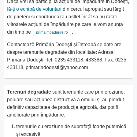
Dacă vrei să participi la acțiuni de împădurire în Dodeşti,
fă-ți o echipă de voluntari
din cercul apropiat sau lărgit
de prieteni și coordonează-i astfel încât să nu ratați
viitoarele acțiuni de împădurire pe care le vom anunța
din timp pe
.
primaimpadurire.ro
Contactează Primăria Dodeşti și întreabă ce date are
despre terenurile degradate din localitate: Adresa:
Primăria Dodeşti, Tel: 0235 433118, 433388; Fax: 0235
433118, primariadodesti@yahoo.com
Terenuri degradate
sunt terenurile care prin eroziune,
poluare sau acţiunea distructivă a omului şi-au pierdut
definitiv capacitatea de producţie agricolă, dar pot fi
ameliorate prin împădurire.
terenurile cu eroziune de suprafaţă foarte puternică
şi excesivă;