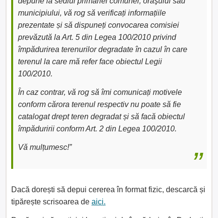
depune la sediul primăriei comunei, oraşului sau
municipiului, vă rog să verificați informațiile
prezentate și să dispuneți convocarea comisiei
prevăzută la Art. 5 din Legea 100/2010 privind
împădurirea terenurilor degradate în cazul în care
terenul la care mă refer face obiectul Legii
100/2010.
În caz contrar, vă rog să îmi comunicați motivele
conform cărora terenul respectiv nu poate să fie
catalogat drept teren degradat și să facă obiectul
împăduririi conform Art. 2 din Legea 100/2010.
Vă mulțumesc!”
Dacă dorești să depui cererea în format fizic, descarcă și
tipărește scrisoarea de
aici.