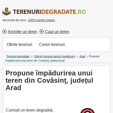
dezvoltat de asoc.
100% pentru mediu
Am/ofer un teren
Caut un teren
Oferte terenuri
Cereri terenuri
Terenuri degradate
>
Oferă-ți terenul pentru împădurire
>
Arad
>
Propune
împădurirea unui teren din Covăsinţ, județul Arad
Propune împădurirea unui
teren din Covăsinţ, județul
Arad
Cunoști un teren degradat,