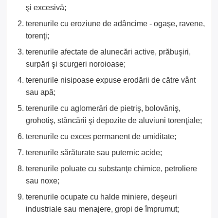
şi excesivă;
terenurile cu eroziune de adâncime - ogaşe, ravene,
torenţi;
terenurile afectate de alunecări active, prăbuşiri,
surpări şi scurgeri noroioase;
terenurile nisipoase expuse erodării de către vânt
sau apă;
terenurile cu aglomerări de pietriş, bolovăniş,
grohotiş, stâncării şi depozite de aluviuni torenţiale;
terenurile cu exces permanent de umiditate;
terenurile sărăturate sau puternic acide;
terenurile poluate cu substanţe chimice, petroliere
sau noxe;
terenurile ocupate cu halde miniere, deşeuri
industriale sau menajere, gropi de împrumut;