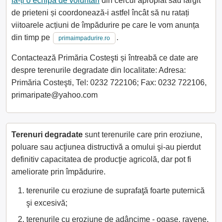
fă-ți o echipă de voluntari
din cercul apropiat sau lărgit
de prieteni și coordonează-i astfel încât să nu ratați
viitoarele acțiuni de împădurire pe care le vom anunța
din timp pe
.
primaimpadurire.ro
Contactează Primăria Costeşti și întreabă ce date are
despre terenurile degradate din localitate: Adresa:
Primăria Costeşti, Tel: 0232 722106; Fax: 0232 722106,
primaripate@yahoo.com
Terenuri degradate
sunt terenurile care prin eroziune,
poluare sau acţiunea distructivă a omului şi-au pierdut
definitiv capacitatea de producţie agricolă, dar pot fi
ameliorate prin împădurire.
terenurile cu eroziune de suprafaţă foarte puternică
şi excesivă;
terenurile cu eroziune de adâncime - ogaşe, ravene,