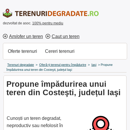
dezvoltat de asoc.
100% pentru mediu
Am/ofer un teren
Caut un teren
Oferte terenuri
Cereri terenuri
Terenuri degradate
>
Oferă-ți terenul pentru împădurire
>
Iaşi
>
Propune
împădurirea unui teren din Costeşti, județul Iaşi
Propune împădurirea unui
teren din Costeşti, județul Iaşi
Cunoști un teren degradat,
neproductiv sau nefolosit în