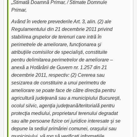
„Stimată Doamnă Primar, / Stimate Domnule
Primar,
Având în vedere prevederile Art. 3, alin. (2) ale
Regulamentului din 21 decembrie 2011 privind
stabilirea grupelor de terenuri care intră în
perimetrele de ameliorare, funcţionarea şi
atribuţiile comisiilor de specialişti, constituite
pentru delimitarea perimetrelor de ameliorare –
anexă a Hotărârii de Guvern nr. 1.257 din 21
decembrie 2011, respectiv: (2) Cererea sau
sesizarea de constituire a unui perimetru de
ameliorare se poate face de către direcţia pentru
agricultură judeţeană sau a municipiului Bucureşti,
ocolul silvic, agenţia judeţeană/teritorială pentru
protecţia mediului, proprietarul terenului degradat
sau alte persoane fizice ori juridice interesate şi se
depune la sediul primăriei comunei, oraşului sau
municipiului, vă rog să verificați informațiile