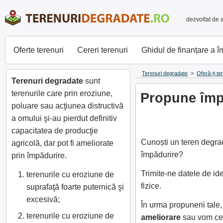
dezvoltat de 
Oferte terenuri
Cereri terenuri
Ghidul de finanțare a 
Terenuri degradate
>
Oferă-ți te
Terenuri degradate
sunt
terenurile care prin eroziune,
Propune împă
poluare sau acţiunea distructivă
a omului şi-au pierdut definitiv
capacitatea de producţie
Cunoști un teren degrad
agricolă, dar pot fi ameliorate
împădurire?
prin împădurire.
Trimite-ne datele de id
terenurile cu eroziune de
fizice.
suprafaţă foarte puternică şi
excesivă;
În urma propunerii tal
terenurile cu eroziune de
ameliorare
sau vom cer