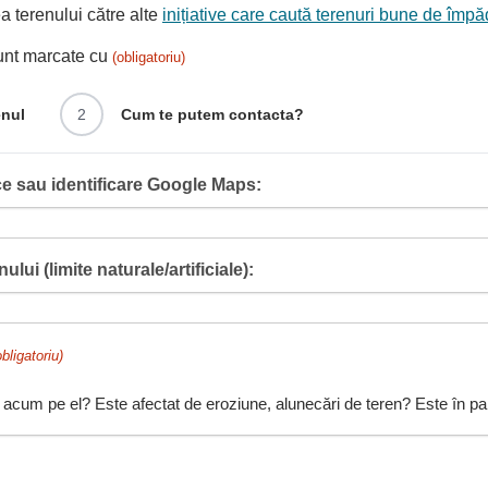
 terenului către alte
inițiative care caută terenuri bune de împă
sunt marcate cu
(obligatoriu)
enul
2
Cum te putem contacta?
e sau identificare Google Maps:
ului (limite naturale/artificiale):
obligatoriu)
 acum pe el? Este afectat de eroziune, alunecări de teren? Este în pant