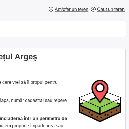
Am/ofer un teren
Caut un teren
ețul Argeş
care vrei să îl propui pentru
 Maps, număr cadastral sau repere
includerea într-un perimetru de
e putem propune împădurirea sau