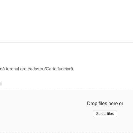
acă terenul are cadastru/Carte funciară
i
Drop files here or
Select files