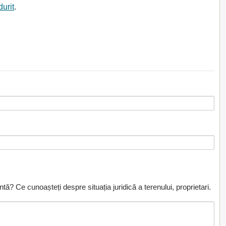
durit
.
ă? Ce cunoașteți despre situația juridică a terenului, proprietari.