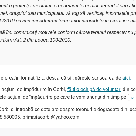
pentru protecţia mediului, proprietarul terenului degradat sau alt
nei, oraşului sau municipiului, vă rog să verificați informațiile
00/2010 privind împădurirea terenurilor degradate în cazul în car
g să îmi comunicați motivele conform cărora terenul respectiv nu p
conform Art. 2 din Legea 100/2010.
ererea în format fizic, descarcă și tipărește scrisoarea de
aici.
a acțiuni de împădurire în Corbi,
fă-ți o echipă de voluntari
din cer
oarele acțiuni de împădurire pe care le vom anunța din timp pe
pr
rbi și întreabă ce date are despre terenurile degradate din locali
48 580005, primariacorbi@yahoo.com