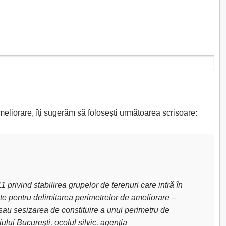
meliorare, îți sugerăm să folosești următoarea scrisoare:
privind stabilirea grupelor de terenuri care intră în
uite pentru delimitarea perimetrelor de ameliorare –
sau sesizarea de constituire a unui perimetru de
lui Bucureşti, ocolul silvic, agenţia