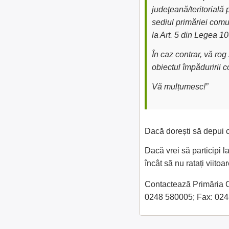
judeţeană/teritorială 
sediul primăriei comu
la Art. 5 din Legea 1
În caz contrar, vă ro
obiectul împăduririi 
Vă mulțumesc!”
Dacă dorești să depui c
Dacă vrei să participi l
încât să nu ratați viit
Contactează Primăria Co
0248 580005; Fax: 02