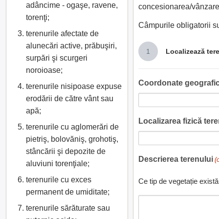
adâncime - ogaşe, ravene,
concesionarea/vânzarea
torenţi;
Câmpurile obligatorii 
terenurile afectate de
alunecări active, prăbuşiri,
1
Localizează ter
surpări şi scurgeri
noroioase;
Coordonate geografic
terenurile nisipoase expuse
erodării de către vânt sau
apă;
Localizarea fizică teren
terenurile cu aglomerări de
pietriş, bolovăniş, grohotiş,
stâncării şi depozite de
Descrierea terenului
(
aluviuni torenţiale;
terenurile cu exces
Ce tip de vegetație există
permanent de umiditate;
terenurile sărăturate sau