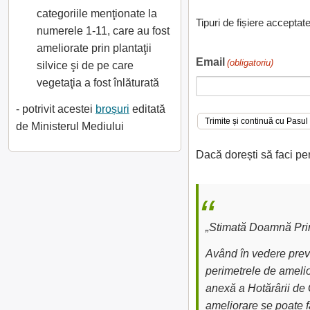
categoriile menţionate la
Tipuri de fișiere acceptat
numerele 1-11, care au fost
ameliorate prin plantaţii
Email
(obligatoriu)
silvice şi de pe care
vegetaţia a fost înlăturată
- potrivit acestei
broșuri
editată
de Ministerul Mediului
Dacă dorești să faci pe
„Stimată Doamnă Prim
Având în vedere preve
perimetrele de amelior
anexă a Hotărârii de 
ameliorare se poate fa