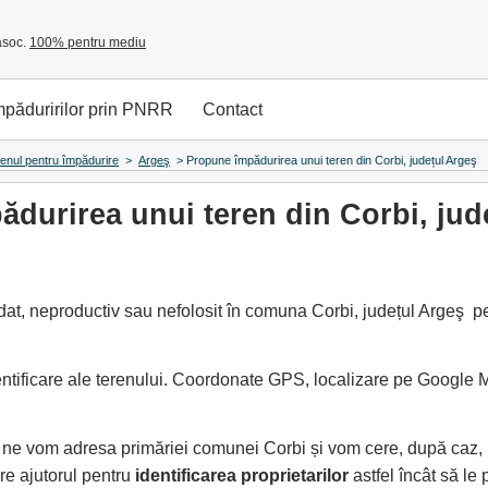
asoc.
100% pentru mediu
împăduririlor prin PNRR
Contact
renul pentru împădurire
>
Argeş
>
Propune împădurirea unui teren din Corbi, județul Argeş
durirea unui teren din Corbi, jud
at, neproductiv sau nefolosit în comuna Corbi, județul Argeş pe 
entificare ale terenului. Coordonate GPS, localizare pe Google
e, ne vom adresa primăriei comunei Corbi și vom cere, după caz,
e ajutorul pentru
identificarea proprietarilor
astfel încât să l