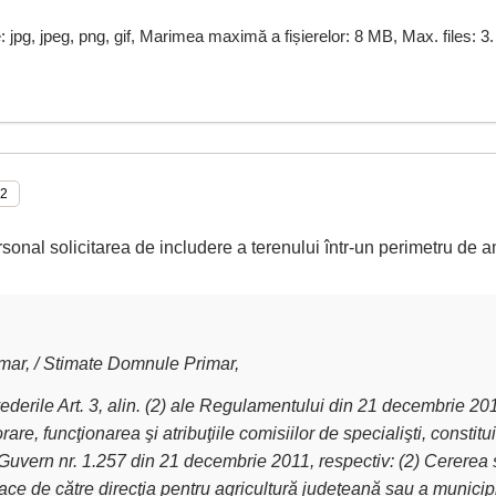
e: jpg, jpeg, png, gif, Marimea maximă a fișierelor: 8 MB, Max. files: 3.
rsonal solicitarea de includere a terenului într-un perimetru de a
ar, / Stimate Domnule Primar,
derile Art. 3, alin. (2) ale Regulamentului din 21 decembrie 2011 
are, funcţionarea şi atribuţiile comisiilor de specialişti, constit
Guvern nr. 1.257 din 21 decembrie 2011, respectiv: (2) Cererea 
ce de către direcţia pentru agricultură judeţeană sau a municipiu