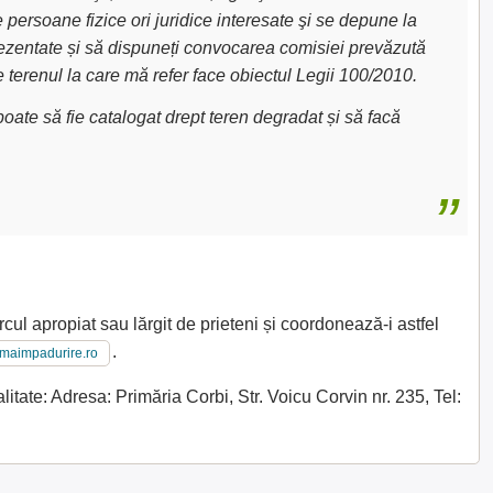
e persoane fizice ori juridice interesate şi se depune la
 prezentate și să dispuneți convocarea comisiei prevăzută
e terenul la care mă refer face obiectul Legii 100/2010.
oate să fie catalogat drept teren degradat și să facă
cul apropiat sau lărgit de prieteni și coordonează-i astfel
.
imaimpadurire.ro
tate: Adresa: Primăria Corbi, Str. Voicu Corvin nr. 235, Tel: