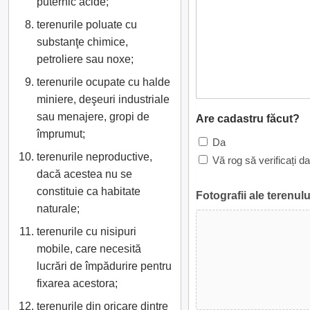
puternic acide;
terenurile poluate cu
substanţe chimice,
petroliere sau noxe;
terenurile ocupate cu halde
miniere, deşeuri industriale
sau menajere, gropi de
Are cadastru făcut?
împrumut;
Da
terenurile neproductive,
Vă rog să verificați d
dacă acestea nu se
constituie ca habitate
Fotografii ale terenulu
naturale;
terenurile cu nisipuri
mobile, care necesită
lucrări de împădurire pentru
fixarea acestora;
terenurile din oricare dintre