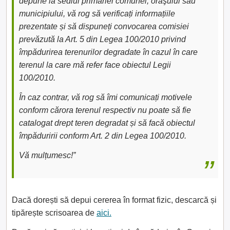
depune la sediul primăriei comunei, oraşului sau
municipiului, vă rog să verificați informațiile
prezentate și să dispuneți convocarea comisiei
prevăzută la Art. 5 din Legea 100/2010 privind
împădurirea terenurilor degradate în cazul în care
terenul la care mă refer face obiectul Legii
100/2010.
În caz contrar, vă rog să îmi comunicați motivele
conform cărora terenul respectiv nu poate să fie
catalogat drept teren degradat și să facă obiectul
împăduririi conform Art. 2 din Legea 100/2010.
Vă mulțumesc!”
Dacă dorești să depui cererea în format fizic, descarcă și
tipărește scrisoarea de
aici.