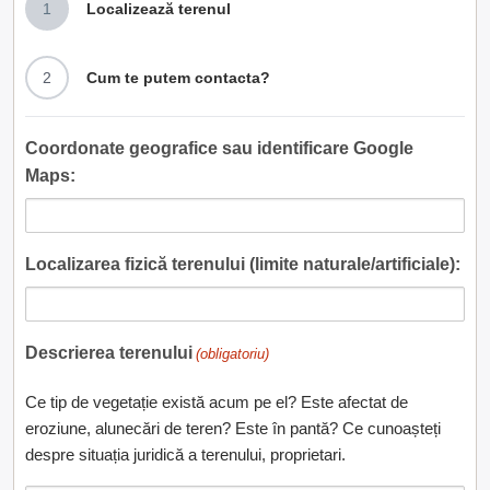
1
Localizează terenul
2
Cum te putem contacta?
Coordonate geografice sau identificare Google
Maps:
Localizarea fizică terenului (limite naturale/artificiale):
Descrierea terenului
(obligatoriu)
Ce tip de vegetație există acum pe el? Este afectat de
eroziune, alunecări de teren? Este în pantă? Ce cunoașteți
despre situația juridică a terenului, proprietari.