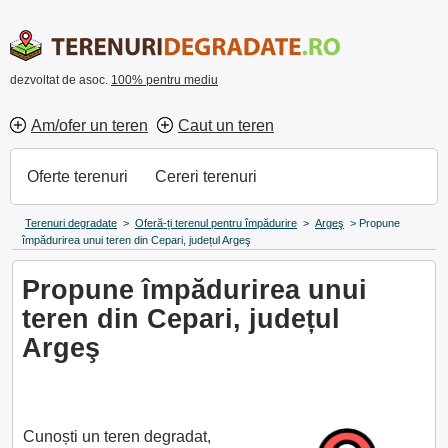
dezvoltat de asoc.
100% pentru mediu
Am/ofer un teren
Caut un teren
Oferte terenuri
Cereri terenuri
Terenuri degradate
>
Oferă-ți terenul pentru împădurire
>
Argeş
>
Propune
împădurirea unui teren din Cepari, județul Argeş
Propune împădurirea unui
teren din Cepari, județul
Argeş
Cunoști un teren degradat,