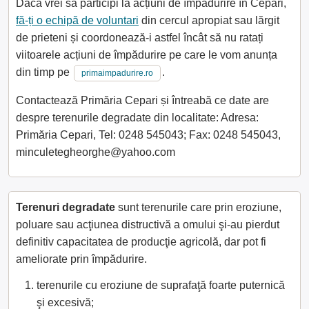
Dacă vrei să participi la acțiuni de împădurire în Cepari,
fă-ți o echipă de voluntari
din cercul apropiat sau lărgit
de prieteni și coordonează-i astfel încât să nu ratați
viitoarele acțiuni de împădurire pe care le vom anunța
din timp pe
.
primaimpadurire.ro
Contactează Primăria Cepari și întreabă ce date are
despre terenurile degradate din localitate: Adresa:
Primăria Cepari, Tel: 0248 545043; Fax: 0248 545043,
minculetegheorghe@yahoo.com
Terenuri degradate
sunt terenurile care prin eroziune,
poluare sau acţiunea distructivă a omului şi-au pierdut
definitiv capacitatea de producţie agricolă, dar pot fi
ameliorate prin împădurire.
terenurile cu eroziune de suprafaţă foarte puternică
şi excesivă;