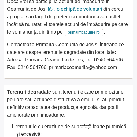
Dacă vrei să participi la acțiuni de împădurire în
Ceamurlia de Jos,
fă-ți o echipă de voluntari
din cercul
apropiat sau lărgit de prieteni și coordonează-i astfel
încât să nu ratați viitoarele acțiuni de împădurire pe care
le vom anunța din timp pe
.
primaimpadurire.ro
Contactează Primăria Ceamurlia de Jos și întreabă ce
date are despre terenurile degradate din localitate:
Adresa: Primăria Ceamurlia de Jos, Tel: 0240 564706;
Fax: 0240 564706, primariaceamurlia@yahoo.com
Terenuri degradate
sunt terenurile care prin eroziune,
poluare sau acţiunea distructivă a omului şi-au pierdut
definitiv capacitatea de producţie agricolă, dar pot fi
ameliorate prin împădurire.
terenurile cu eroziune de suprafaţă foarte puternică
şi excesivă;