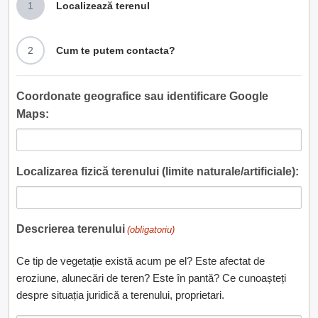
1
Localizează terenul
2
Cum te putem contacta?
Coordonate geografice sau identificare Google
Maps:
Localizarea fizică terenului (limite naturale/artificiale):
Descrierea terenului
(obligatoriu)
Ce tip de vegetație există acum pe el? Este afectat de
eroziune, alunecări de teren? Este în pantă? Ce cunoașteți
despre situația juridică a terenului, proprietari.