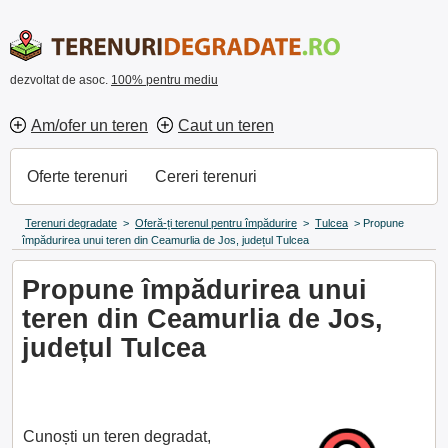
dezvoltat de asoc.
100% pentru mediu
Am/ofer un teren
Caut un teren
Oferte terenuri
Cereri terenuri
Terenuri degradate
>
Oferă-ți terenul pentru împădurire
>
Tulcea
>
Propune
împădurirea unui teren din Ceamurlia de Jos, județul Tulcea
Propune împădurirea unui
teren din Ceamurlia de Jos,
județul Tulcea
Cunoști un teren degradat,