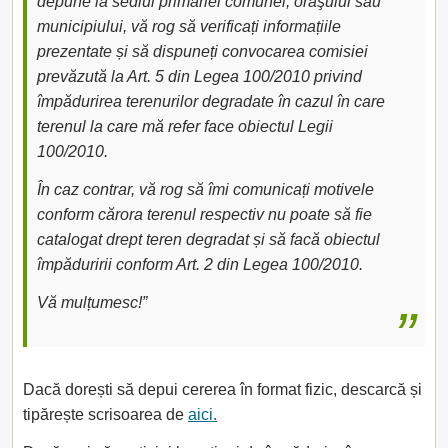
depune la sediul primăriei comunei, oraşului sau
municipiului, vă rog să verificați informațiile
prezentate și să dispuneți convocarea comisiei
prevăzută la Art. 5 din Legea 100/2010 privind
împădurirea terenurilor degradate în cazul în care
terenul la care mă refer face obiectul Legii
100/2010.
În caz contrar, vă rog să îmi comunicați motivele
conform cărora terenul respectiv nu poate să fie
catalogat drept teren degradat și să facă obiectul
împăduririi conform Art. 2 din Legea 100/2010.
Vă mulțumesc!”
Dacă dorești să depui cererea în format fizic, descarcă și
tipărește scrisoarea de
aici.