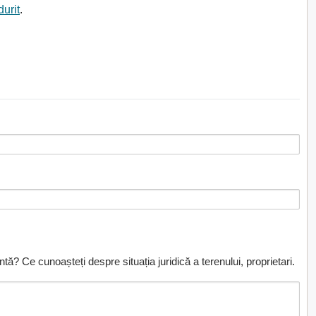
durit
.
ă? Ce cunoașteți despre situația juridică a terenului, proprietari.