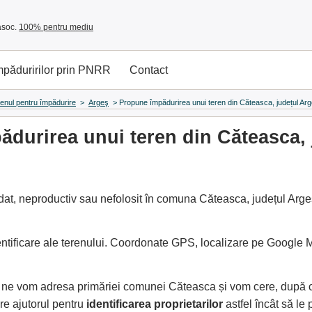
asoc.
100% pentru mediu
împăduririlor prin PNRR
Contact
renul pentru împădurire
>
Argeş
>
Propune împădurirea unui teren din Căteasca, județul Ar
durirea unui teren din Căteasca, 
at, neproductiv sau nefolosit în comuna Căteasca, județul Argeş
entificare ale terenului. Coordonate GPS, localizare pe Google
e, ne vom adresa primăriei comunei Căteasca și vom cere, după 
e ajutorul pentru
identificarea proprietarilor
astfel încât să l