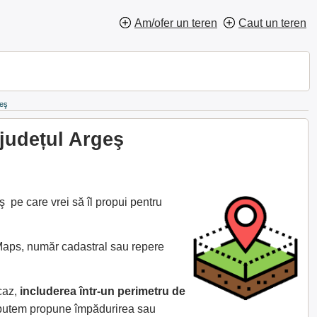
Am/ofer un teren
Caut un teren
geş
județul Argeş
 pe care vrei să îl propui pentru
 Maps, număr cadastral sau repere
caz,
includerea într-un perimetru de
e putem propune împădurirea sau