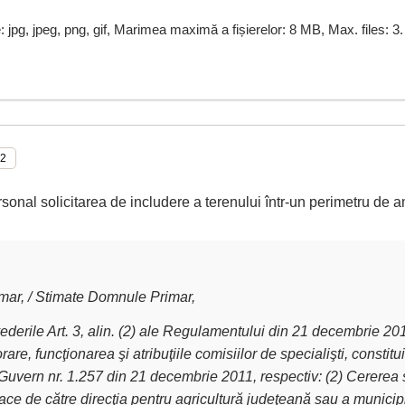
e: jpg, jpeg, png, gif, Marimea maximă a fișierelor: 8 MB, Max. files: 3.
rsonal solicitarea de includere a terenului într-un perimetru de a
ar, / Stimate Domnule Primar,
derile Art. 3, alin. (2) ale Regulamentului din 21 decembrie 2011 
are, funcţionarea şi atribuţiile comisiilor de specialişti, constit
Guvern nr. 1.257 din 21 decembrie 2011, respectiv: (2) Cererea 
ce de către direcţia pentru agricultură judeţeană sau a municipiu