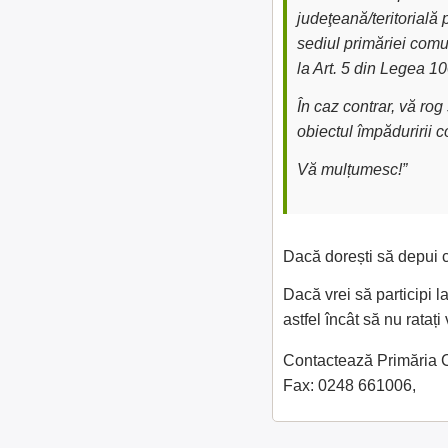
judeţeană/teritorială 
sediul primăriei comu
la Art. 5 din Legea 1
În caz contrar, vă ro
obiectul împăduririi 
Vă mulțumesc!”
Dacă dorești să depui c
Dacă vrei să participi 
astfel încât să nu rataț
Contactează Primăria Că
Fax: 0248 661006,