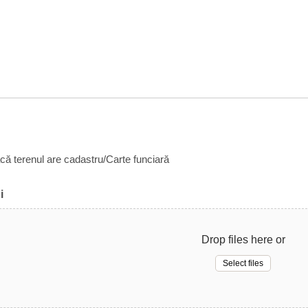
acă terenul are cadastru/Carte funciară
i
Drop files here or
Select files