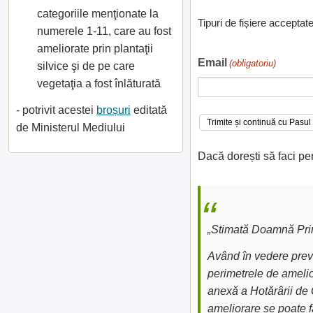
categoriile menţionate la
Tipuri de fișiere acceptat
numerele 1-11, care au fost
ameliorate prin plantaţii
Email
(obligatoriu)
silvice şi de pe care
vegetaţia a fost înlăturată
- potrivit acestei
broșuri
editată
de Ministerul Mediului
Dacă dorești să faci pe
„Stimată Doamnă Prim
Având în vedere preve
perimetrele de amelior
anexă a Hotărârii de 
ameliorare se poate fa