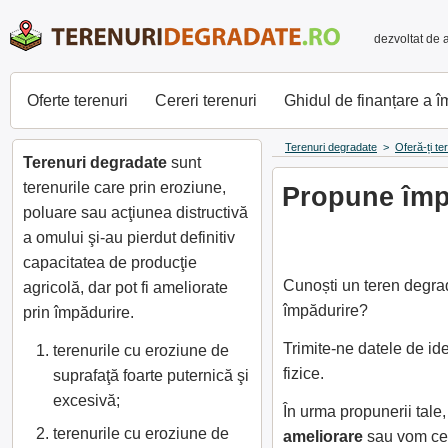
dezvoltat de 
Oferte terenuri
Cereri terenuri
Ghidul de finanțare a 
Terenuri degradate
>
Oferă-ți te
Terenuri degradate
sunt
terenurile care prin eroziune,
Propune împă
poluare sau acţiunea distructivă
a omului şi-au pierdut definitiv
capacitatea de producţie
Cunoști un teren degrad
agricolă, dar pot fi ameliorate
împădurire?
prin împădurire.
Trimite-ne datele de id
terenurile cu eroziune de
fizice.
suprafaţă foarte puternică şi
excesivă;
În urma propunerii tal
terenurile cu eroziune de
ameliorare
sau vom cer