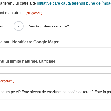
 terenului către alte
inițiative care caută terenuri bune de împă
sunt marcate cu
(obligatoriu)
enul
2
Cum te putem contacta?
e sau identificare Google Maps:
ului (limite naturale/artificiale):
obligatoriu)
 acum pe el? Este afectat de eroziune, alunecări de teren? Este în pant