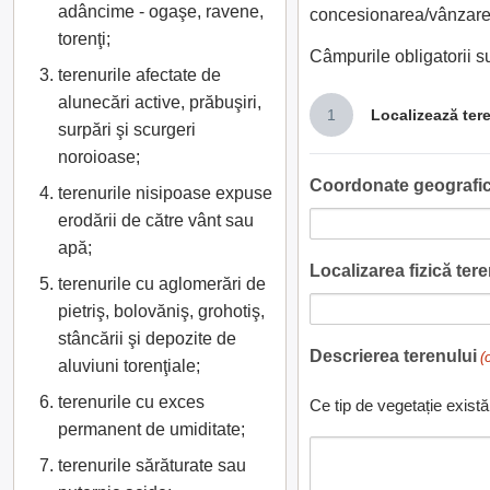
adâncime - ogaşe, ravene,
concesionarea/vânzarea
torenţi;
Câmpurile obligatorii 
terenurile afectate de
alunecări active, prăbuşiri,
1
Localizează ter
surpări şi scurgeri
noroioase;
Coordonate geografic
terenurile nisipoase expuse
erodării de către vânt sau
apă;
Localizarea fizică teren
terenurile cu aglomerări de
pietriş, bolovăniş, grohotiş,
stâncării şi depozite de
Descrierea terenului
(
aluviuni torenţiale;
terenurile cu exces
Ce tip de vegetație există
permanent de umiditate;
terenurile sărăturate sau