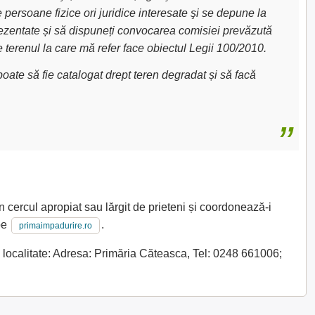
e persoane fizice ori juridice interesate şi se depune la
 prezentate și să dispuneți convocarea comisiei prevăzută
e terenul la care mă refer face obiectul Legii 100/2010.
oate să fie catalogat drept teren degradat și să facă
n cercul apropiat sau lărgit de prieteni și coordonează-i
 pe
.
primaimpadurire.ro
 localitate: Adresa: Primăria Căteasca, Tel: 0248 661006;