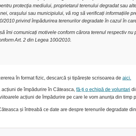
pentru protecţia mediului, proprietarul terenului degradat sau alt
nei, oraşului sau municipiului, vă rog să verificați informațiile
00/2010 privind împădurirea terenurilor degradate în cazul în car
g să îmi comunicați motivele conform cărora terenul respectiv nu p
conform Art. 2 din Legea 100/2010.
ererea în format fizic, descarcă și tipărește scrisoarea de
aici.
la acțiuni de împădurire în Căteasca,
fă-ți o echipă de voluntari
di
i viitoarele acțiuni de împădurire pe care le vom anunța din timp
teasca și întreabă ce date are despre terenurile degradate din