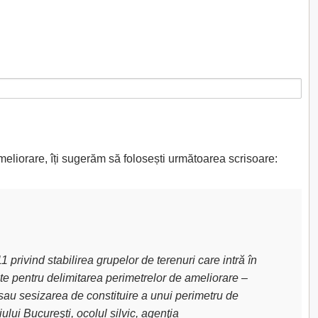
meliorare, îți sugerăm să folosești următoarea scrisoare:
privind stabilirea grupelor de terenuri care intră în
uite pentru delimitarea perimetrelor de ameliorare –
sau sesizarea de constituire a unui perimetru de
lui Bucureşti, ocolul silvic, agenţia