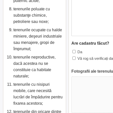
puternic acide;
terenurile poluate cu
substanţe chimice,
petroliere sau noxe;
terenurile ocupate cu halde
miniere, deşeuri industriale
sau menajere, gropi de
Are cadastru făcut?
împrumut;
Da
terenurile neproductive,
Vă rog să verificați d
dacă acestea nu se
constituie ca habitate
Fotografii ale terenulu
naturale;
terenurile cu nisipuri
mobile, care necesită
lucrări de împădurire pentru
fixarea acestora;
terenurile din oricare dintre