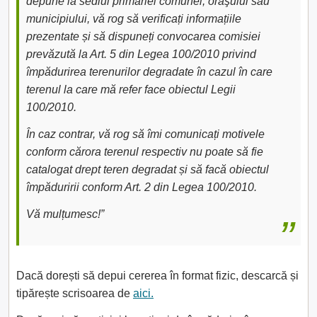
depune la sediul primăriei comunei, oraşului sau
municipiului, vă rog să verificați informațiile
prezentate și să dispuneți convocarea comisiei
prevăzută la Art. 5 din Legea 100/2010 privind
împădurirea terenurilor degradate în cazul în care
terenul la care mă refer face obiectul Legii
100/2010.
În caz contrar, vă rog să îmi comunicați motivele
conform cărora terenul respectiv nu poate să fie
catalogat drept teren degradat și să facă obiectul
împăduririi conform Art. 2 din Legea 100/2010.
Vă mulțumesc!”
Dacă dorești să depui cererea în format fizic, descarcă și
tipărește scrisoarea de
aici.