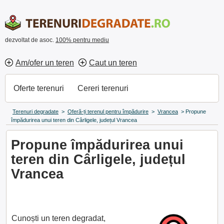
dezvoltat de asoc.
100% pentru mediu
Am/ofer un teren
Caut un teren
Oferte terenuri
Cereri terenuri
Terenuri degradate
>
Oferă-ți terenul pentru împădurire
>
Vrancea
>
Propune
împădurirea unui teren din Cârligele, județul Vrancea
Propune împădurirea unui
teren din Cârligele, județul
Vrancea
Cunoști un teren degradat,