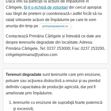
Dacă vrei să participi la acțiuni de împădurire în
Cârligele,
fă-ți o echipă de voluntari
din cercul apropiat
sau lărgit de prieteni și coordonează-i astfel încât să nu
ratați viitoarele acțiuni de împădurire pe care le vom
anunța din timp pe
.
primaimpadurire.ro
Contactează Primăria Cârligele și întreabă ce date are
despre terenurile degradate din localitate: Adresa:
Primăria Cârligele, Tel: 0237 253000; Fax: 0237 253200,
cirligeleprimaria@yahoo.com
Terenuri degradate
sunt terenurile care prin eroziune,
poluare sau acţiunea distructivă a omului şi-au pierdut
definitiv capacitatea de producţie agricolă, dar pot fi
ameliorate prin împădurire.
terenurile cu eroziune de suprafaţă foarte puternică
şi excesivă;