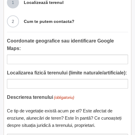
1
Localizează terenul
2
Cum te putem contacta?
Coordonate geografice sau identificare Google
Maps:
Localizarea fizică terenului (limite naturale/artificiale):
Descrierea terenului
(obligatoriu)
Ce tip de vegetație există acum pe el? Este afectat de
eroziune, alunecări de teren? Este în pantă? Ce cunoașteți
despre situația juridică a terenului, proprietari.