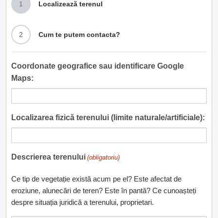
1
Localizează terenul
2
Cum te putem contacta?
Coordonate geografice sau identificare Google
Maps:
Localizarea fizică terenului (limite naturale/artificiale):
Descrierea terenului
(obligatoriu)
Ce tip de vegetație există acum pe el? Este afectat de
eroziune, alunecări de teren? Este în pantă? Ce cunoașteți
despre situația juridică a terenului, proprietari.