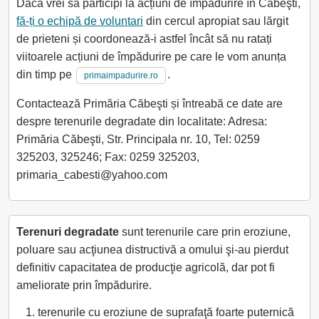
Dacă vrei să participi la acțiuni de împădurire în Căbeşti,
fă-ți o echipă de voluntari
din cercul apropiat sau lărgit
de prieteni și coordonează-i astfel încât să nu ratați
viitoarele acțiuni de împădurire pe care le vom anunța
din timp pe
.
primaimpadurire.ro
Contactează Primăria Căbeşti și întreabă ce date are
despre terenurile degradate din localitate: Adresa:
Primăria Căbeşti, Str. Principala nr. 10, Tel: 0259
325203, 325246; Fax: 0259 325203,
primaria_cabesti@yahoo.com
Terenuri degradate
sunt terenurile care prin eroziune,
poluare sau acţiunea distructivă a omului şi-au pierdut
definitiv capacitatea de producţie agricolă, dar pot fi
ameliorate prin împădurire.
terenurile cu eroziune de suprafaţă foarte puternică