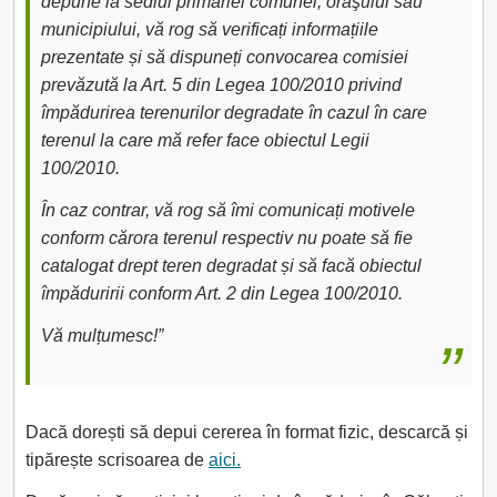
depune la sediul primăriei comunei, oraşului sau
municipiului, vă rog să verificați informațiile
prezentate și să dispuneți convocarea comisiei
prevăzută la Art. 5 din Legea 100/2010 privind
împădurirea terenurilor degradate în cazul în care
terenul la care mă refer face obiectul Legii
100/2010.
În caz contrar, vă rog să îmi comunicați motivele
conform cărora terenul respectiv nu poate să fie
catalogat drept teren degradat și să facă obiectul
împăduririi conform Art. 2 din Legea 100/2010.
Vă mulțumesc!”
Dacă dorești să depui cererea în format fizic, descarcă și
tipărește scrisoarea de
aici.