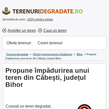
dezvoltat de asoc.
100% pentru mediu
Am/ofer un teren
Caut un teren
Oferte terenuri
Cereri terenuri
Terenuri degradate
>
Oferă-ți terenul pentru împădurire
>
Bihor
>
Propune
împădurirea unui teren din Căbeşti, județul Bihor
Propune împădurirea unui
teren din Căbeşti, județul
Bihor
Cunoști un teren degradat,