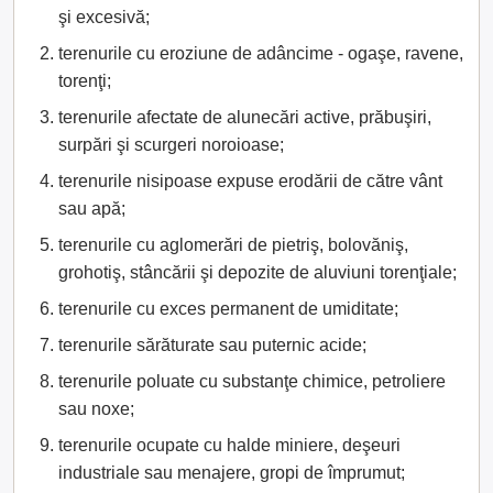
şi excesivă;
terenurile cu eroziune de adâncime - ogaşe, ravene,
torenţi;
terenurile afectate de alunecări active, prăbuşiri,
surpări şi scurgeri noroioase;
terenurile nisipoase expuse erodării de către vânt
sau apă;
terenurile cu aglomerări de pietriş, bolovăniş,
grohotiş, stâncării şi depozite de aluviuni torenţiale;
terenurile cu exces permanent de umiditate;
terenurile sărăturate sau puternic acide;
terenurile poluate cu substanţe chimice, petroliere
sau noxe;
terenurile ocupate cu halde miniere, deşeuri
industriale sau menajere, gropi de împrumut;