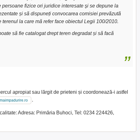
e persoane fizice ori juridice interesate şi se depune la
 prezentate și să dispuneți convocarea comisiei prevăzută
e terenul la care mă refer face obiectul Legii 100/2010.
oate să fie catalogat drept teren degradat și să facă
ercul apropiat sau lărgit de prieteni și coordonează-i astfel
.
imaimpadurire.ro
calitate: Adresa: Primăria Buhoci, Tel: 0234 224426,