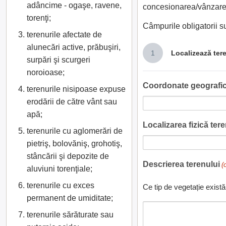
adâncime - ogaşe, ravene,
concesionarea/vânzarea
torenţi;
Câmpurile obligatorii 
terenurile afectate de
alunecări active, prăbuşiri,
1
Localizează ter
surpări şi scurgeri
noroioase;
Coordonate geografic
terenurile nisipoase expuse
erodării de către vânt sau
apă;
Localizarea fizică teren
terenurile cu aglomerări de
pietriş, bolovăniş, grohotiş,
stâncării şi depozite de
Descrierea terenului
(
aluviuni torenţiale;
terenurile cu exces
Ce tip de vegetație există
permanent de umiditate;
terenurile sărăturate sau