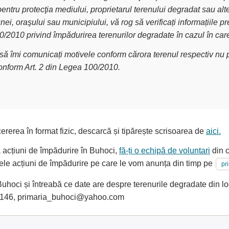
pentru protecţia mediului, proprietarul terenului degradat sau alt
nei, oraşului sau municipiului, vă rog să verificați informațiile
00/2010 privind împădurirea terenurilor degradate în cazul în car
g să îmi comunicați motivele conform cărora terenul respectiv nu p
conform Art. 2 din Legea 100/2010.
ererea în format fizic, descarcă și tipărește scrisoarea de
aici.
a acțiuni de împădurire în Buhoci,
fă-ți o echipă de voluntari
din c
oarele acțiuni de împădurire pe care le vom anunța din timp pe
pr
hoci și întreabă ce date are despre terenurile degradate din lo
4146, primaria_buhoci@yahoo.com