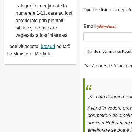
categoriile menţionate la
Tipuri de fișiere acceptat
numerele 1-11, care au fost
ameliorate prin plantaţii
Email
(obligatoriu)
silvice şi de pe care
vegetaţia a fost înlăturată
- potrivit acestei
broșuri
editată
de Ministerul Mediului
Dacă dorești să faci pe
„Stimată Doamnă Prim
Având în vedere preve
perimetrele de amelior
anexă a Hotărârii de 
ameliorare se poate fa