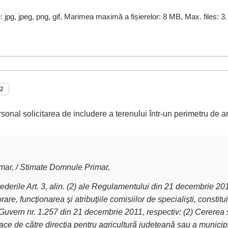
e: jpg, jpeg, png, gif, Marimea maximă a fișierelor: 8 MB, Max. files: 3.
rsonal solicitarea de includere a terenului într-un perimetru de a
ar, / Stimate Domnule Primar,
derile Art. 3, alin. (2) ale Regulamentului din 21 decembrie 2011 
are, funcţionarea şi atribuţiile comisiilor de specialişti, constit
Guvern nr. 1.257 din 21 decembrie 2011, respectiv: (2) Cererea 
ce de către direcţia pentru agricultură judeţeană sau a municipiu