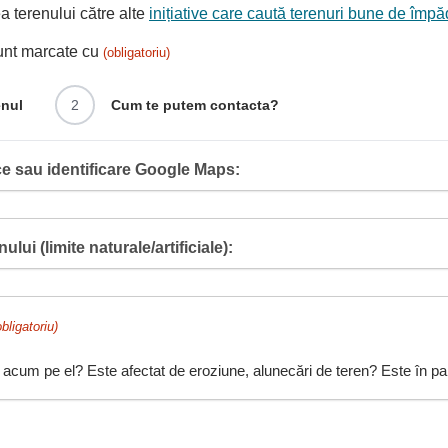
 terenului către alte
inițiative care caută terenuri bune de împă
sunt marcate cu
(obligatoriu)
enul
2
Cum te putem contacta?
e sau identificare Google Maps:
ului (limite naturale/artificiale):
obligatoriu)
 acum pe el? Este afectat de eroziune, alunecări de teren? Este în pant