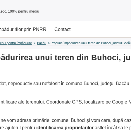
asoc.
100% pentru mediu
împăduririlor prin PNRR
Contact
renul pentru împădurire
>
Bacău
>
Propune împădurirea unui teren din Buhoci, județul Bacă
durirea unui teren din Buhoci, j
at, neproductiv sau nefolosit în comuna Buhoci, județul Bacău p
entificare ale terenului. Coordonate GPS, localizare pe Google
e, ne vom adresa primăriei comunei Buhoci și vom cere, după ca
e ajutorul pentru
identificarea proprietarilor
astfel încât să l