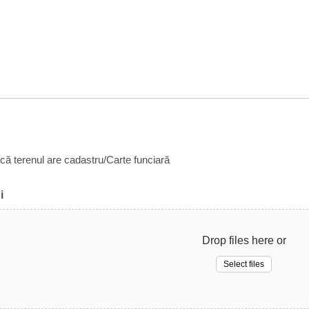
acă terenul are cadastru/Carte funciară
i
Drop files here or
Select files