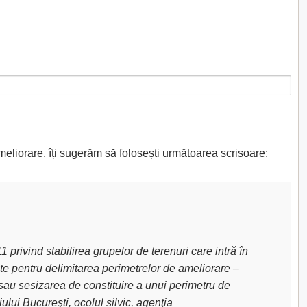
meliorare, îți sugerăm să folosești următoarea scrisoare:
privind stabilirea grupelor de terenuri care intră în
uite pentru delimitarea perimetrelor de ameliorare –
sau sesizarea de constituire a unui perimetru de
lui Bucureşti, ocolul silvic, agenţia