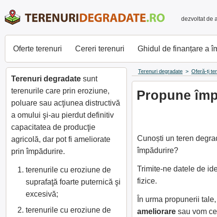
dezvoltat de 
Oferte terenuri
Cereri terenuri
Ghidul de finanțare a 
Terenuri degradate
>
Oferă-ți te
Terenuri degradate
sunt
terenurile care prin eroziune,
Propune împă
poluare sau acţiunea distructivă
a omului şi-au pierdut definitiv
capacitatea de producţie
Cunoști un teren degrad
agricolă, dar pot fi ameliorate
împădurire?
prin împădurire.
Trimite-ne datele de id
terenurile cu eroziune de
fizice.
suprafaţă foarte puternică şi
excesivă;
În urma propunerii tal
terenurile cu eroziune de
ameliorare
sau vom cer