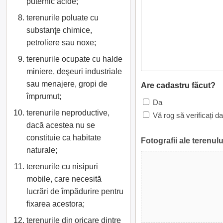
puternic acide;
terenurile poluate cu
substanţe chimice,
petroliere sau noxe;
terenurile ocupate cu halde
miniere, deşeuri industriale
sau menajere, gropi de
Are cadastru făcut?
împrumut;
Da
terenurile neproductive,
Vă rog să verificați d
dacă acestea nu se
constituie ca habitate
Fotografii ale terenulu
naturale;
terenurile cu nisipuri
mobile, care necesită
lucrări de împădurire pentru
fixarea acestora;
terenurile din oricare dintre