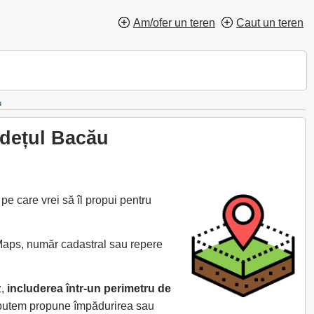
Am/ofer un teren
Caut un teren
u
udețul Bacău
e care vrei să îl propui pentru
 Maps, număr cadastral sau repere
z,
includerea într-un perimetru de
e putem propune împădurirea sau