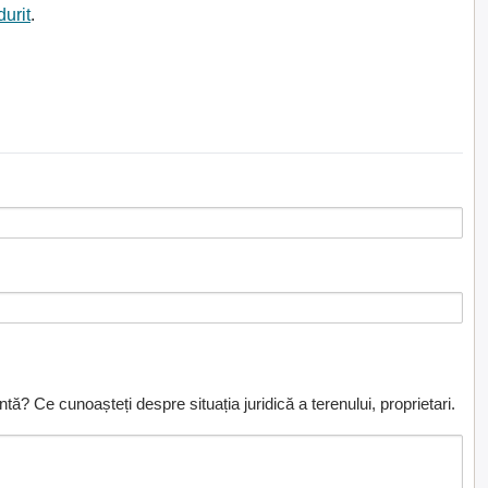
durit
.
ă? Ce cunoașteți despre situația juridică a terenului, proprietari.