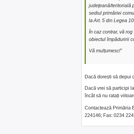
judeţeană/teritorială 
sediul primăriei comu
la Art. 5 din Legea 1
În caz contrar, vă ro
obiectul împăduririi 
Vă mulțumesc!”
Dacă dorești să depui c
Dacă vrei să participi l
încât să nu ratați viit
Contactează Primăria Bu
224146; Fax: 0234 22