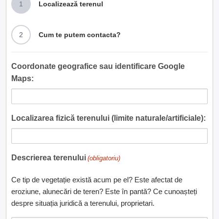
1
Localizează terenul
2
Cum te putem contacta?
Coordonate geografice sau identificare Google
Maps:
Localizarea fizică terenului (limite naturale/artificiale):
Descrierea terenului
(obligatoriu)
Ce tip de vegetație există acum pe el? Este afectat de
eroziune, alunecări de teren? Este în pantă? Ce cunoașteți
despre situația juridică a terenului, proprietari.