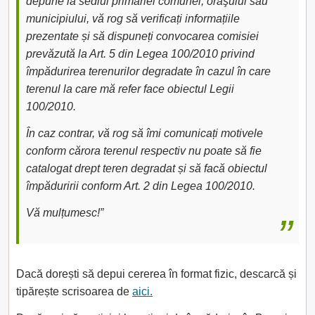
depune la sediul primăriei comunei, oraşului sau
municipiului, vă rog să verificați informațiile
prezentate și să dispuneți convocarea comisiei
prevăzută la Art. 5 din Legea 100/2010 privind
împădurirea terenurilor degradate în cazul în care
terenul la care mă refer face obiectul Legii
100/2010.
În caz contrar, vă rog să îmi comunicați motivele
conform cărora terenul respectiv nu poate să fie
catalogat drept teren degradat și să facă obiectul
împăduririi conform Art. 2 din Legea 100/2010.
Vă mulțumesc!”
Dacă dorești să depui cererea în format fizic, descarcă și
tipărește scrisoarea de
aici.