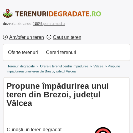
dezvoltat de asoc.
100% pentru mediu
Am/ofer un teren
Caut un teren
Oferte terenuri
Cereri terenuri
Terenuri degradate
>
Oferă-ți terenul pentru împădurire
>
Vâlcea
>
Propune
împădurirea unui teren din Brezoi, județul Vâlcea
Propune împădurirea unui
teren din Brezoi, județul
Vâlcea
Cunoști un teren degradat,