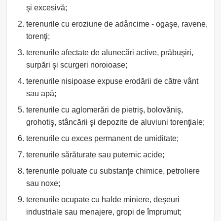
şi excesivă;
terenurile cu eroziune de adâncime - ogaşe, ravene,
torenţi;
terenurile afectate de alunecări active, prăbuşiri,
surpări şi scurgeri noroioase;
terenurile nisipoase expuse erodării de către vânt
sau apă;
terenurile cu aglomerări de pietriş, bolovăniş,
grohotiş, stâncării şi depozite de aluviuni torenţiale;
terenurile cu exces permanent de umiditate;
terenurile sărăturate sau puternic acide;
terenurile poluate cu substanţe chimice, petroliere
sau noxe;
terenurile ocupate cu halde miniere, deşeuri
industriale sau menajere, gropi de împrumut;