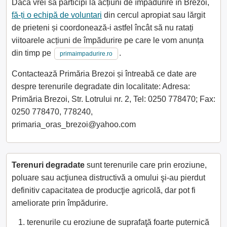
Dacă vrei să participi la acțiuni de împădurire în Brezoi,
fă-ți o echipă de voluntari
din cercul apropiat sau lărgit
de prieteni și coordonează-i astfel încât să nu ratați
viitoarele acțiuni de împădurire pe care le vom anunța
din timp pe
.
primaimpadurire.ro
Contactează Primăria Brezoi și întreabă ce date are
despre terenurile degradate din localitate: Adresa:
Primăria Brezoi, Str. Lotrului nr. 2, Tel: 0250 778470; Fax:
0250 778470, 778240,
primaria_oras_brezoi@yahoo.com
Terenuri degradate
sunt terenurile care prin eroziune,
poluare sau acţiunea distructivă a omului şi-au pierdut
definitiv capacitatea de producţie agricolă, dar pot fi
ameliorate prin împădurire.
terenurile cu eroziune de suprafaţă foarte puternică