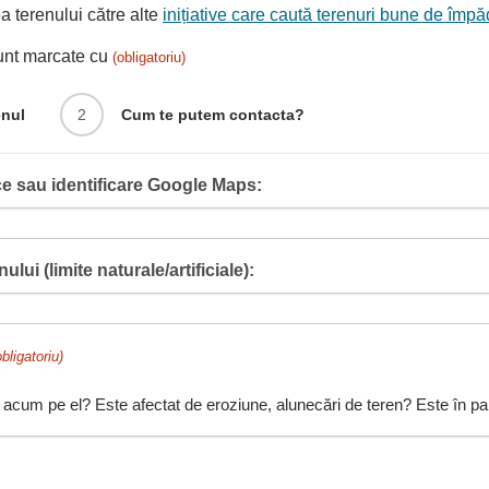
 terenului către alte
inițiative care caută terenuri bune de împă
sunt marcate cu
(obligatoriu)
enul
2
Cum te putem contacta?
e sau identificare Google Maps:
ului (limite naturale/artificiale):
obligatoriu)
 acum pe el? Este afectat de eroziune, alunecări de teren? Este în pant