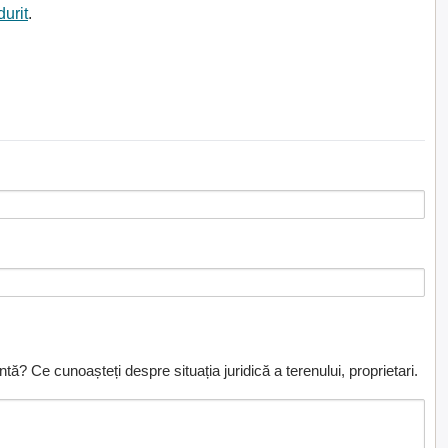
durit
.
ă? Ce cunoașteți despre situația juridică a terenului, proprietari.