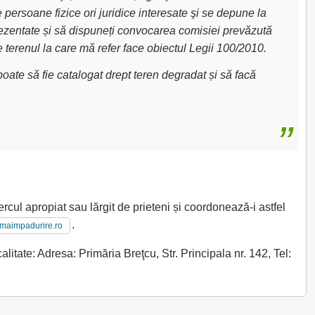
e persoane fizice ori juridice interesate şi se depune la
 prezentate și să dispuneți convocarea comisiei prevăzută
e terenul la care mă refer face obiectul Legii 100/2010.
oate să fie catalogat drept teren degradat și să facă
rcul apropiat sau lărgit de prieteni și coordonează-i astfel
.
imaimpadurire.ro
itate: Adresa: Primăria Breţcu, Str. Principala nr. 142, Tel: