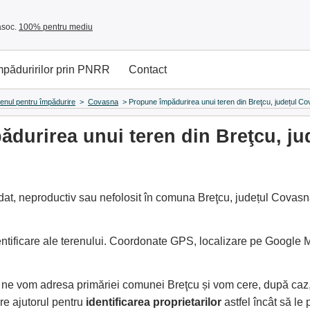
asoc.
100% pentru mediu
împăduririlor prin PNRR
Contact
renul pentru împădurire
>
Covasna
>
Propune împădurirea unui teren din Breţcu, județul C
durirea unui teren din Breţcu, j
at, neproductiv sau nefolosit în comuna Breţcu, județul Covasna
entificare ale terenului. Coordonate GPS, localizare pe Google
e, ne vom adresa primăriei comunei Breţcu și vom cere, după caz
e ajutorul pentru
identificarea proprietarilor
astfel încât să l