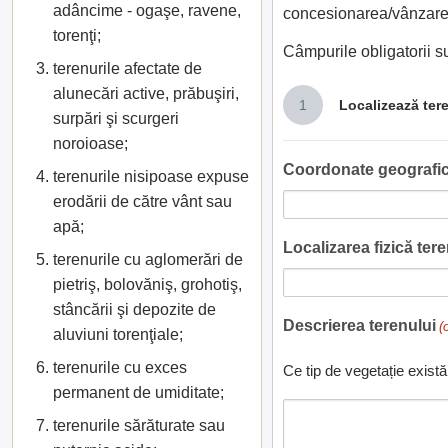
adâncime - ogaşe, ravene,
concesionarea/vânzarea
torenţi;
Câmpurile obligatorii 
terenurile afectate de
alunecări active, prăbuşiri,
1
Localizează ter
surpări şi scurgeri
noroioase;
Coordonate geografic
terenurile nisipoase expuse
erodării de către vânt sau
apă;
Localizarea fizică teren
terenurile cu aglomerări de
pietriş, bolovăniş, grohotiş,
stâncării şi depozite de
Descrierea terenului
(
aluviuni torenţiale;
terenurile cu exces
Ce tip de vegetație există
permanent de umiditate;
terenurile sărăturate sau