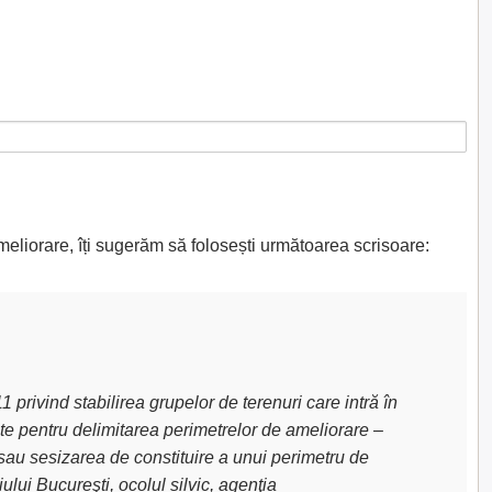
meliorare, îți sugerăm să folosești următoarea scrisoare:
privind stabilirea grupelor de terenuri care intră în
uite pentru delimitarea perimetrelor de ameliorare –
sau sesizarea de constituire a unui perimetru de
lui Bucureşti, ocolul silvic, agenţia