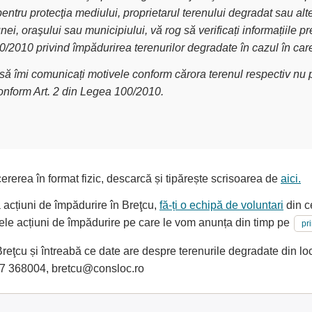
pentru protecţia mediului, proprietarul terenului degradat sau alt
nei, oraşului sau municipiului, vă rog să verificați informațiile
00/2010 privind împădurirea terenurilor degradate în cazul în car
g să îmi comunicați motivele conform cărora terenul respectiv nu p
conform Art. 2 din Legea 100/2010.
ererea în format fizic, descarcă și tipărește scrisoarea de
aici.
a acțiuni de împădurire în Breţcu,
fă-ți o echipă de voluntari
din ce
oarele acțiuni de împădurire pe care le vom anunța din timp pe
pr
ţcu și întreabă ce date are despre terenurile degradate din local
7 368004, bretcu@consloc.ro