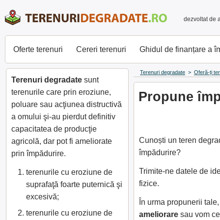
dezvoltat de 
Oferte terenuri
Cereri terenuri
Ghidul de finanțare a 
Terenuri degradate
>
Oferă-ți te
Terenuri degradate
sunt
terenurile care prin eroziune,
Propune împă
poluare sau acţiunea distructivă
a omului şi-au pierdut definitiv
capacitatea de producţie
Cunoști un teren degrad
agricolă, dar pot fi ameliorate
împădurire?
prin împădurire.
Trimite-ne datele de id
terenurile cu eroziune de
fizice.
suprafaţă foarte puternică şi
excesivă;
În urma propunerii tal
terenurile cu eroziune de
ameliorare
sau vom cer