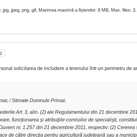
e: jpg, jpeg, png, gif, Marimea maximă a fișierelor: 8 MB, Max. files: 3.
rsonal solicitarea de includere a terenului într-un perimetru de a
ar, / Stimate Domnule Primar,
derile Art. 3, alin. (2) ale Regulamentului din 21 decembrie 2011 
are, funcţionarea şi atribuţiile comisiilor de specialişti, constit
Guvern nr. 1.257 din 21 decembrie 2011, respectiv: (2) Cererea 
ce de către direcţia pentru agricultură judeţeană sau a municipiu