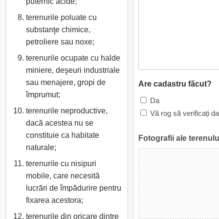
puternic acide;
terenurile poluate cu
substanţe chimice,
petroliere sau noxe;
terenurile ocupate cu halde
miniere, deşeuri industriale
sau menajere, gropi de
Are cadastru făcut?
împrumut;
Da
terenurile neproductive,
Vă rog să verificați d
dacă acestea nu se
constituie ca habitate
Fotografii ale terenulu
naturale;
terenurile cu nisipuri
mobile, care necesită
lucrări de împădurire pentru
fixarea acestora;
terenurile din oricare dintre