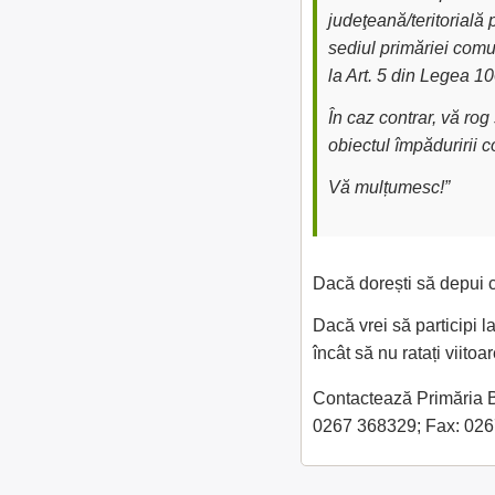
judeţeană/teritorială 
sediul primăriei comu
la Art. 5 din Legea 1
În caz contrar, vă ro
obiectul împăduririi 
Vă mulțumesc!”
Dacă dorești să depui c
Dacă vrei să participi l
încât să nu ratați viit
Contactează Primăria Bre
0267 368329; Fax: 026