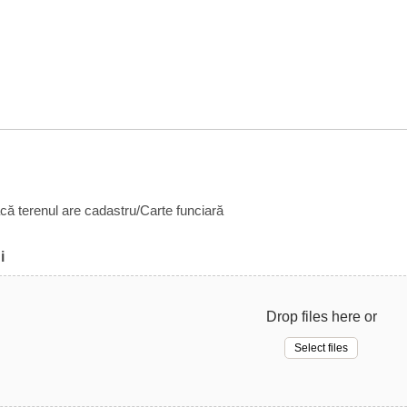
acă terenul are cadastru/Carte funciară
i
Drop files here or
Select files