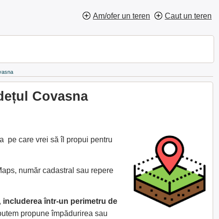
Am/ofer un teren
Caut un teren
ovasna
udețul Covasna
 pe care vrei să îl propui pentru
 Maps, număr cadastral sau repere
,
includerea într-un perimetru de
e putem propune împădurirea sau