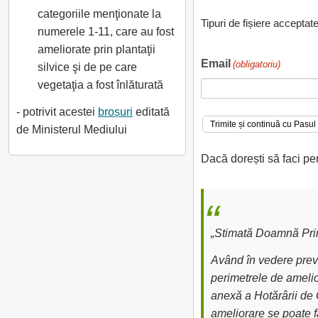
categoriile menţionate la
Tipuri de fișiere acceptat
numerele 1-11, care au fost
ameliorate prin plantaţii
Email
(obligatoriu)
silvice şi de pe care
vegetaţia a fost înlăturată
- potrivit acestei
broșuri
editată
de Ministerul Mediului
Dacă dorești să faci pe
„Stimată Doamnă Prim
Având în vedere preve
perimetrele de amelior
anexă a Hotărârii de 
ameliorare se poate fa