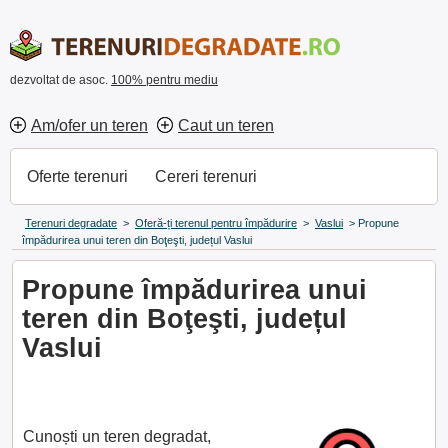
dezvoltat de asoc.
100% pentru mediu
Am/ofer un teren
Caut un teren
Oferte terenuri
Cereri terenuri
Terenuri degradate
>
Oferă-ți terenul pentru împădurire
>
Vaslui
>
Propune
împădurirea unui teren din Boţeşti, județul Vaslui
Propune împădurirea unui
teren din Boţeşti, județul
Vaslui
Cunoști un teren degradat,