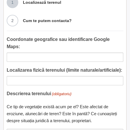
1
Localizează terenul
2
Cum te putem contacta?
Coordonate geografice sau identificare Google
Maps:
Localizarea fizică terenului (limite naturale/artificiale):
Descrierea terenului
(obligatoriu)
Ce tip de vegetație există acum pe el? Este afectat de
eroziune, alunecări de teren? Este în pantă? Ce cunoașteți
despre situația juridică a terenului, proprietari.