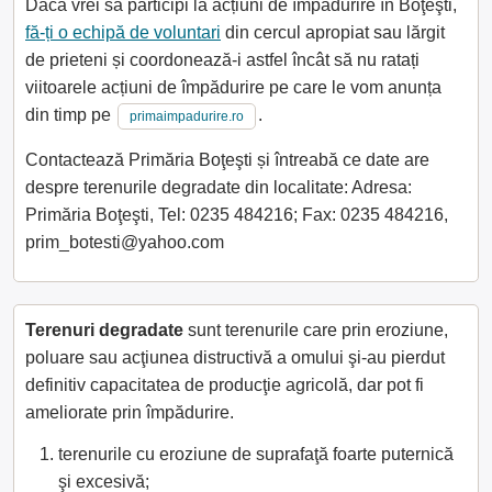
Dacă vrei să participi la acțiuni de împădurire în Boţeşti,
fă-ți o echipă de voluntari
din cercul apropiat sau lărgit
de prieteni și coordonează-i astfel încât să nu ratați
viitoarele acțiuni de împădurire pe care le vom anunța
din timp pe
.
primaimpadurire.ro
Contactează Primăria Boţeşti și întreabă ce date are
despre terenurile degradate din localitate: Adresa:
Primăria Boţeşti, Tel: 0235 484216; Fax: 0235 484216,
prim_botesti@yahoo.com
Terenuri degradate
sunt terenurile care prin eroziune,
poluare sau acţiunea distructivă a omului şi-au pierdut
definitiv capacitatea de producţie agricolă, dar pot fi
ameliorate prin împădurire.
terenurile cu eroziune de suprafaţă foarte puternică
şi excesivă;