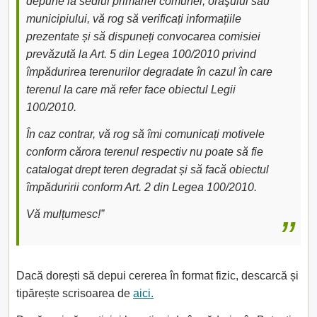
depune la sediul primăriei comunei, oraşului sau
municipiului, vă rog să verificați informațiile
prezentate și să dispuneți convocarea comisiei
prevăzută la Art. 5 din Legea 100/2010 privind
împădurirea terenurilor degradate în cazul în care
terenul la care mă refer face obiectul Legii
100/2010.
În caz contrar, vă rog să îmi comunicați motivele
conform cărora terenul respectiv nu poate să fie
catalogat drept teren degradat și să facă obiectul
împăduririi conform Art. 2 din Legea 100/2010.
Vă mulțumesc!”
Dacă dorești să depui cererea în format fizic, descarcă și
tipărește scrisoarea de
aici.