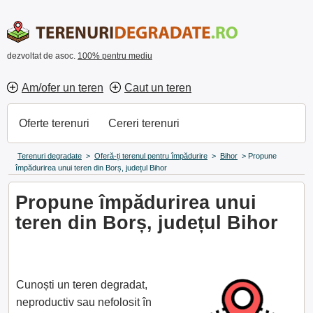
dezvoltat de asoc.
100% pentru mediu
Am/ofer un teren
Caut un teren
Oferte terenuri
Cereri terenuri
Terenuri degradate
>
Oferă-ți terenul pentru împădurire
>
Bihor
>
Propune
împădurirea unui teren din Borș, județul Bihor
Propune împădurirea unui
teren din Borș, județul Bihor
Cunoști un teren degradat,
neproductiv sau nefolosit în