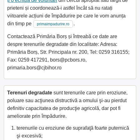
ți o echipă de voluntari
din cercul apropiat sau lărgit de
prieteni și coordonează-i astfel încât să nu ratați
viitoarele acțiuni de împădurire pe care le vom anunța
din timp pe
.
primaimpadurire.ro
Contactează Primăria Borș și întreabă ce date are
despre terenurile degradate din localitate: Adresa:
Primăria Borș, Str. Principala nr. 200, Tel: 0259 316155;
Fax: 0259 417291, bors@pcbors.ro,
primaria.bors@cjbihor.ro
Terenuri degradate
sunt terenurile care prin eroziune,
poluare sau acţiunea distructivă a omului şi-au pierdut
definitiv capacitatea de producţie agricolă, dar pot fi
ameliorate prin împădurire.
terenurile cu eroziune de suprafaţă foarte puternică
şi excesivă;