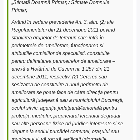
„Stimată Doamnă Primar, / Stimate Domnule
Primar,
Având în vedere prevederile Art. 3, alin. (2) ale
Regulamentului din 21 decembrie 2011 privind
stabilirea grupelor de terenuri care intră în
perimetrele de ameliorare, funcţionarea şi
atribuţiile comisiilor de specialişti, constituite
pentru delimitarea perimetrelor de ameliorare –
anexă a Hotărârii de Guvern nr. 1.257 din 21
decembrie 2011, respectiv: (2) Cererea sau
sesizarea de constituire a unui perimetru de
ameliorare se poate face de către direcţia pentru
agricultură judeţeană sau a municipiului Bucureşti,
ocolul silvic, agenţia judeţeană/teritorială pentru
protecţia mediului, proprietarul terenului degradat
sau alte persoane fizice ori juridice interesate şi se
depune la sediul primăriei comunei, oraşului sau
municipiului, vă rog să verificați informațiile