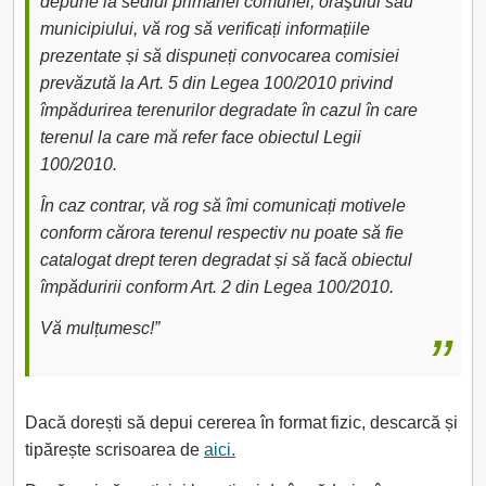
depune la sediul primăriei comunei, oraşului sau
municipiului, vă rog să verificați informațiile
prezentate și să dispuneți convocarea comisiei
prevăzută la Art. 5 din Legea 100/2010 privind
împădurirea terenurilor degradate în cazul în care
terenul la care mă refer face obiectul Legii
100/2010.
În caz contrar, vă rog să îmi comunicați motivele
conform cărora terenul respectiv nu poate să fie
catalogat drept teren degradat și să facă obiectul
împăduririi conform Art. 2 din Legea 100/2010.
Vă mulțumesc!”
Dacă dorești să depui cererea în format fizic, descarcă și
tipărește scrisoarea de
aici.