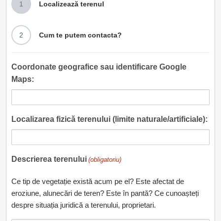
1
Localizează terenul
2
Cum te putem contacta?
Coordonate geografice sau identificare Google
Maps:
Localizarea fizică terenului (limite naturale/artificiale):
Descrierea terenului
(obligatoriu)
Ce tip de vegetație există acum pe el? Este afectat de
eroziune, alunecări de teren? Este în pantă? Ce cunoașteți
despre situația juridică a terenului, proprietari.