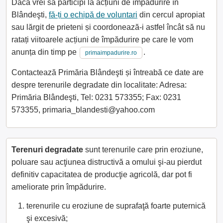
Dacă vrei să participi la acțiuni de împădurire în
Blândeşti,
fă-ți o echipă de voluntari
din cercul apropiat
sau lărgit de prieteni și coordonează-i astfel încât să nu
ratați viitoarele acțiuni de împădurire pe care le vom
anunța din timp pe
.
primaimpadurire.ro
Contactează Primăria Blândeşti și întreabă ce date are
despre terenurile degradate din localitate: Adresa:
Primăria Blândeşti, Tel: 0231 573355; Fax: 0231
573355, primaria_blandesti@yahoo.com
Terenuri degradate
sunt terenurile care prin eroziune,
poluare sau acţiunea distructivă a omului şi-au pierdut
definitiv capacitatea de producţie agricolă, dar pot fi
ameliorate prin împădurire.
terenurile cu eroziune de suprafaţă foarte puternică
şi excesivă;