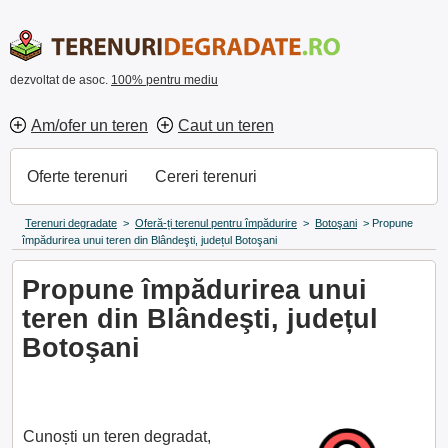
dezvoltat de asoc.
100% pentru mediu
Am/ofer un teren
Caut un teren
Oferte terenuri
Cereri terenuri
Terenuri degradate
>
Oferă-ți terenul pentru împădurire
>
Botoşani
>
Propune
împădurirea unui teren din Blândeşti, județul Botoşani
Propune împădurirea unui
teren din Blândeşti, județul
Botoşani
Cunoști un teren degradat,