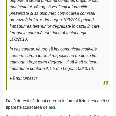
depune la sediul primăriei comunei, oraşului sau
municipiului, vă rog să verificați informațiile
prezentate și să dispuneți convocarea comisiei
prevăzută la Art. 5 din Legea 100/2010 privind
împădurirea terenurilor degradate în cazul în care
terenul la care mă refer face obiectul Legii
100/2010.
În caz contrar, vă rog să îmi comunicați motivele
conform cărora terenul respectiv nu poate să fie
catalogat drept teren degradat și să facă obiectul
împăduririi conform Art. 2 din Legea 100/2010.
Vă mulțumesc!”
Dacă dorești să depui cererea în format fizic, descarcă și
tipărește scrisoarea de
aici.