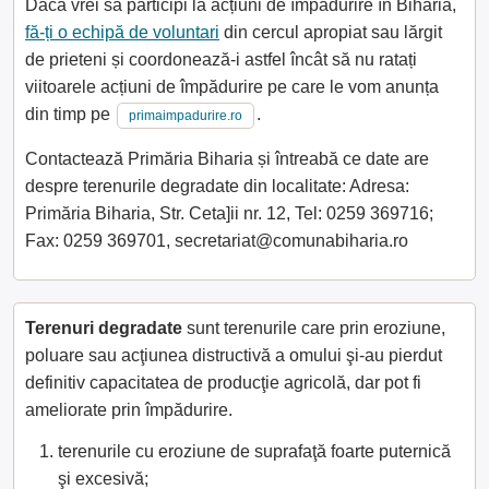
Dacă vrei să participi la acțiuni de împădurire în Biharia,
fă-ți o echipă de voluntari
din cercul apropiat sau lărgit
de prieteni și coordonează-i astfel încât să nu ratați
viitoarele acțiuni de împădurire pe care le vom anunța
din timp pe
.
primaimpadurire.ro
Contactează Primăria Biharia și întreabă ce date are
despre terenurile degradate din localitate: Adresa:
Primăria Biharia, Str. Ceta]ii nr. 12, Tel: 0259 369716;
Fax: 0259 369701, secretariat@comunabiharia.ro
Terenuri degradate
sunt terenurile care prin eroziune,
poluare sau acţiunea distructivă a omului şi-au pierdut
definitiv capacitatea de producţie agricolă, dar pot fi
ameliorate prin împădurire.
terenurile cu eroziune de suprafaţă foarte puternică
şi excesivă;