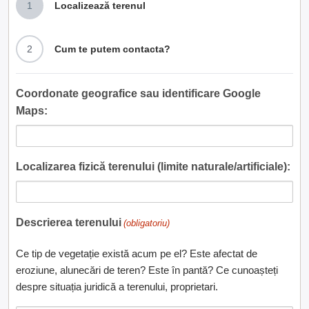
1
Localizează terenul
2
Cum te putem contacta?
Coordonate geografice sau identificare Google
Maps:
Localizarea fizică terenului (limite naturale/artificiale):
Descrierea terenului
(obligatoriu)
Ce tip de vegetație există acum pe el? Este afectat de
eroziune, alunecări de teren? Este în pantă? Ce cunoașteți
despre situația juridică a terenului, proprietari.