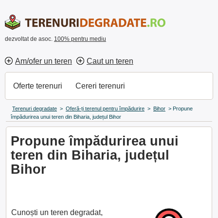
dezvoltat de asoc.
100% pentru mediu
Am/ofer un teren
Caut un teren
Oferte terenuri
Cereri terenuri
Terenuri degradate
>
Oferă-ți terenul pentru împădurire
>
Bihor
>
Propune
împădurirea unui teren din Biharia, județul Bihor
Propune împădurirea unui
teren din Biharia, județul
Bihor
Cunoști un teren degradat,