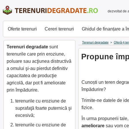
dezvoltat de 
Oferte terenuri
Cereri terenuri
Ghidul de finanțare a 
Terenuri degradate
>
Oferă-ți te
Terenuri degradate
sunt
terenurile care prin eroziune,
Propune împă
poluare sau acţiunea distructivă
a omului şi-au pierdut definitiv
capacitatea de producţie
Cunoști un teren degrad
agricolă, dar pot fi ameliorate
împădurire?
prin împădurire.
Trimite-ne datele de id
terenurile cu eroziune de
fizice.
suprafaţă foarte puternică şi
excesivă;
În urma propunerii tal
terenurile cu eroziune de
ameliorare
sau vom cer