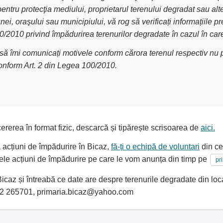
pentru protecţia mediului, proprietarul terenului degradat sau alt
nei, oraşului sau municipiului, vă rog să verificați informațiile
00/2010 privind împădurirea terenurilor degradate în cazul în car
g să îmi comunicați motivele conform cărora terenul respectiv nu p
conform Art. 2 din Legea 100/2010.
ererea în format fizic, descarcă și tipărește scrisoarea de
aici.
a acțiuni de împădurire în Bicaz,
fă-ți o echipă de voluntari
din ce
oarele acțiuni de împădurire pe care le vom anunța din timp pe
pr
az și întreabă ce date are despre terenurile degradate din locali
62 265701, primaria.bicaz@yahoo.com