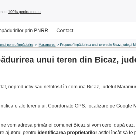
asoc.
100% pentru mediu
împăduririlor prin PNRR
Contact
renul pentru împădurire
>
Maramureş
>
Propune împădurirea unui teren din Bicaz, județul
durirea unui teren din Bicaz, ju
at, neproductiv sau nefolosit în comuna Bicaz, județul Maramure
entificare ale terenului. Coordonate GPS, localizare pe Google
e, ne vom adresa primăriei comunei Bicaz și vom cere, după caz,
e ajutorul pentru
identificarea proprietarilor
astfel încât să l