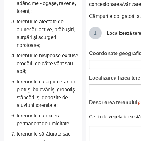
adâncime - ogaşe, ravene,
concesionarea/vânzarea
torenţi;
Câmpurile obligatorii 
terenurile afectate de
alunecări active, prăbuşiri,
1
Localizează ter
surpări şi scurgeri
noroioase;
Coordonate geografic
terenurile nisipoase expuse
erodării de către vânt sau
apă;
Localizarea fizică teren
terenurile cu aglomerări de
pietriş, bolovăniş, grohotiş,
stâncării şi depozite de
Descrierea terenului
(
aluviuni torenţiale;
terenurile cu exces
Ce tip de vegetație există
permanent de umiditate;
terenurile sărăturate sau