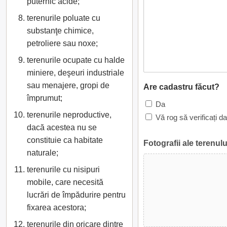
puternic acide;
terenurile poluate cu
substanţe chimice,
petroliere sau noxe;
terenurile ocupate cu halde
miniere, deşeuri industriale
sau menajere, gropi de
Are cadastru făcut?
împrumut;
Da
terenurile neproductive,
Vă rog să verificați d
dacă acestea nu se
constituie ca habitate
Fotografii ale terenulu
naturale;
terenurile cu nisipuri
mobile, care necesită
lucrări de împădurire pentru
fixarea acestora;
terenurile din oricare dintre