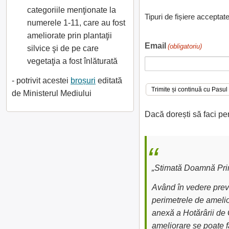
categoriile menţionate la
Tipuri de fișiere acceptat
numerele 1-11, care au fost
ameliorate prin plantaţii
Email
(obligatoriu)
silvice şi de pe care
vegetaţia a fost înlăturată
- potrivit acestei
broșuri
editată
de Ministerul Mediului
Dacă dorești să faci pe
„Stimată Doamnă Prim
Având în vedere preve
perimetrele de amelior
anexă a Hotărârii de 
ameliorare se poate fa