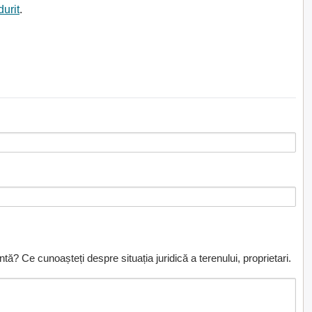
durit
.
ă? Ce cunoașteți despre situația juridică a terenului, proprietari.