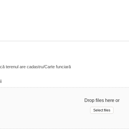
acă terenul are cadastru/Carte funciară
i
Drop files here or
Select files