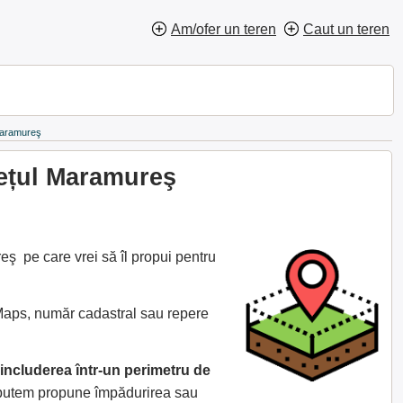
Am/ofer un teren
Caut un teren
 Maramureş
dețul Maramureş
ş pe care vrei să îl propui pentru
 Maps, număr cadastral sau repere
includerea într-un perimetru de
e putem propune împădurirea sau