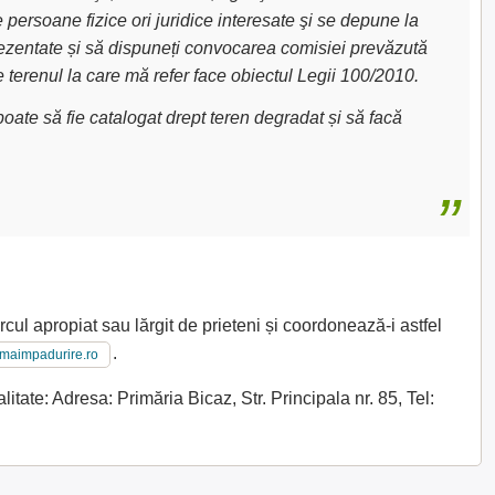
e persoane fizice ori juridice interesate şi se depune la
 prezentate și să dispuneți convocarea comisiei prevăzută
e terenul la care mă refer face obiectul Legii 100/2010.
oate să fie catalogat drept teren degradat și să facă
rcul apropiat sau lărgit de prieteni și coordonează-i astfel
.
imaimpadurire.ro
tate: Adresa: Primăria Bicaz, Str. Principala nr. 85, Tel: