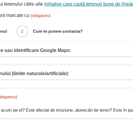
 terenului către alte
inițiative care caută terenuri bune de împă
sunt marcate cu
(obligatoriu)
enul
2
Cum te putem contacta?
e sau identificare Google Maps:
ului (limite naturale/artificiale):
obligatoriu)
 acum pe el? Este afectat de eroziune, alunecări de teren? Este în pant