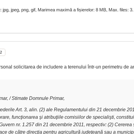
e: jpg, jpeg, png, gif, Marimea maximă a fișierelor: 8 MB, Max. files: 3.
rsonal solicitarea de includere a terenului într-un perimetru de a
ar, / Stimate Domnule Primar,
derile Art. 3, alin. (2) ale Regulamentului din 21 decembrie 2011 
are, funcţionarea şi atribuţiile comisiilor de specialişti, constit
Guvern nr. 1.257 din 21 decembrie 2011, respectiv: (2) Cererea 
ce de către direcţia pentru agricultură judeţeană sau a municipiu