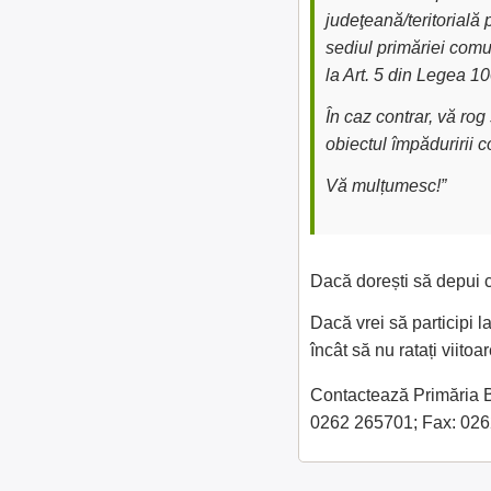
judeţeană/teritorială 
sediul primăriei comu
la Art. 5 din Legea 1
În caz contrar, vă ro
obiectul împăduririi 
Vă mulțumesc!”
Dacă dorești să depui c
Dacă vrei să participi l
încât să nu ratați viit
Contactează Primăria Bic
0262 265701; Fax: 02