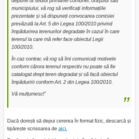
depune la sediul primăriei comunei, oraşului sau
municipiului, vă rog să verificați informațiile
prezentate și să dispuneți convocarea comisiei
prevăzută la Art. 5 din Legea 100/2010 privind
împădurirea terenurilor degradate în cazul în care
terenul la care mă refer face obiectul Legii
100/2010.
În caz contrar, vă rog să îmi comunicați motivele
conform cărora terenul respectiv nu poate să fie
catalogat drept teren degradat și să facă obiectul
împăduririi conform Art. 2 din Legea 100/2010.
Vă mulțumesc!”
Dacă dorești să depui cererea în format fizic, descarcă și
tipărește scrisoarea de
aici.