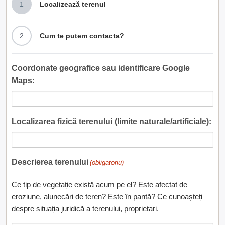
1
Localizează terenul
2
Cum te putem contacta?
Coordonate geografice sau identificare Google
Maps:
Localizarea fizică terenului (limite naturale/artificiale):
Descrierea terenului
(obligatoriu)
Ce tip de vegetație există acum pe el? Este afectat de
eroziune, alunecări de teren? Este în pantă? Ce cunoașteți
despre situația juridică a terenului, proprietari.