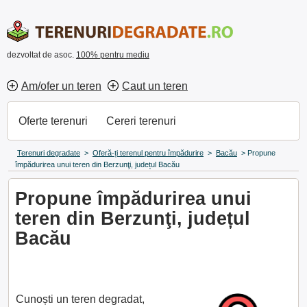
dezvoltat de asoc.
100% pentru mediu
Am/ofer un teren
Caut un teren
Oferte terenuri
Cereri terenuri
Terenuri degradate
>
Oferă-ți terenul pentru împădurire
>
Bacău
>
Propune
împădurirea unui teren din Berzunţi, județul Bacău
Propune împădurirea unui
teren din Berzunţi, județul
Bacău
Cunoști un teren degradat,