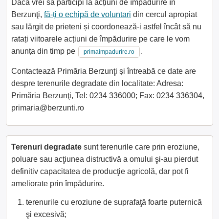
Dacă vrei să participi la acțiuni de împădurire în
Berzunţi,
fă-ți o echipă de voluntari
din cercul apropiat
sau lărgit de prieteni și coordonează-i astfel încât să nu
ratați viitoarele acțiuni de împădurire pe care le vom
anunța din timp pe
.
primaimpadurire.ro
Contactează Primăria Berzunţi și întreabă ce date are
despre terenurile degradate din localitate: Adresa:
Primăria Berzunţi, Tel: 0234 336000; Fax: 0234 336304,
primaria@berzunti.ro
Terenuri degradate
sunt terenurile care prin eroziune,
poluare sau acţiunea distructivă a omului şi-au pierdut
definitiv capacitatea de producţie agricolă, dar pot fi
ameliorate prin împădurire.
terenurile cu eroziune de suprafaţă foarte puternică
şi excesivă;