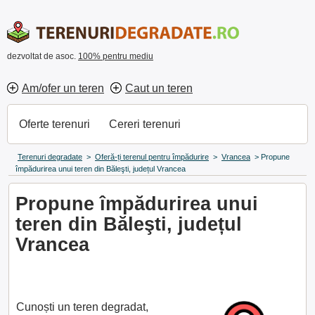
dezvoltat de asoc.
100% pentru mediu
Am/ofer un teren
Caut un teren
Oferte terenuri
Cereri terenuri
Terenuri degradate
>
Oferă-ți terenul pentru împădurire
>
Vrancea
>
Propune
împădurirea unui teren din Băleşti, județul Vrancea
Propune împădurirea unui
teren din Băleşti, județul
Vrancea
Cunoști un teren degradat,