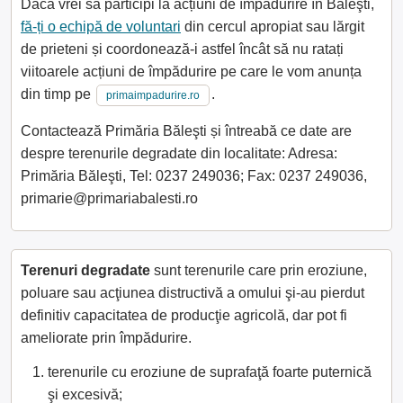
Dacă vrei să participi la acțiuni de împădurire în Băleşti,
fă-ți o echipă de voluntari
din cercul apropiat sau lărgit
de prieteni și coordonează-i astfel încât să nu ratați
viitoarele acțiuni de împădurire pe care le vom anunța
din timp pe
.
primaimpadurire.ro
Contactează Primăria Băleşti și întreabă ce date are
despre terenurile degradate din localitate: Adresa:
Primăria Băleşti, Tel: 0237 249036; Fax: 0237 249036,
primarie@primariabalesti.ro
Terenuri degradate
sunt terenurile care prin eroziune,
poluare sau acţiunea distructivă a omului şi-au pierdut
definitiv capacitatea de producţie agricolă, dar pot fi
ameliorate prin împădurire.
terenurile cu eroziune de suprafaţă foarte puternică
şi excesivă;