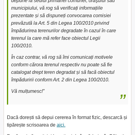
depune la sediul primăriei comunei, oraşului sau
municipiului, vă rog să verificați informațiile
prezentate și să dispuneți convocarea comisiei
prevăzută la Art. 5 din Legea 100/2010 privind
împădurirea terenurilor degradate în cazul în care
terenul la care mă refer face obiectul Legii
100/2010.
În caz contrar, vă rog să îmi comunicați motivele
conform cărora terenul respectiv nu poate să fie
catalogat drept teren degradat și să facă obiectul
împăduririi conform Art. 2 din Legea 100/2010.
Vă mulțumesc!”
Dacă dorești să depui cererea în format fizic, descarcă și
tipărește scrisoarea de
aici.