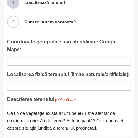
1
Localizează terenul
2
Cum te putem contacta?
Coordonate geografice sau identificare Google
Maps:
Localizarea fizică terenului (limite naturale/artificiale):
Descrierea terenului
(obligatoriu)
Ce tip de vegetație există acum pe el? Este afectat de
eroziune, alunecări de teren? Este în pantă? Ce cunoașteți
despre situația juridică a terenului, proprietari.