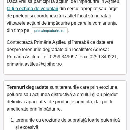
Dacă vrei să participi la acțiuni de împădurire în Aștileu,
fă-ți o echipă de voluntari
din cercul apropiat sau lărgit
de prieteni și coordonează-i astfel încât să nu ratați
viitoarele acțiuni de împădurire pe care le vom anunța
din timp pe
.
primaimpadurire.ro
Contactează Primăria Aștileu și întreabă ce date are
despre terenurile degradate din localitate: Adresa:
Primăria Aștileu, Tel: 0259 349097; Fax: 0259 349221,
primaria.astileu@cjbihor.ro
Terenuri degradate
sunt terenurile care prin eroziune,
poluare sau acţiunea distructivă a omului şi-au pierdut
definitiv capacitatea de producţie agricolă, dar pot fi
ameliorate prin împădurire.
terenurile cu eroziune de suprafaţă foarte puternică
şi excesivă;