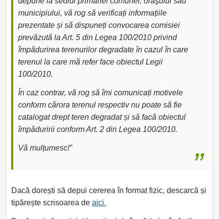
depune la sediul primăriei comunei, oraşului sau
municipiului, vă rog să verificați informațiile
prezentate și să dispuneți convocarea comisiei
prevăzută la Art. 5 din Legea 100/2010 privind
împădurirea terenurilor degradate în cazul în care
terenul la care mă refer face obiectul Legii
100/2010.
În caz contrar, vă rog să îmi comunicați motivele
conform cărora terenul respectiv nu poate să fie
catalogat drept teren degradat și să facă obiectul
împăduririi conform Art. 2 din Legea 100/2010.
Vă mulțumesc!”
Dacă dorești să depui cererea în format fizic, descarcă și
tipărește scrisoarea de
aici.