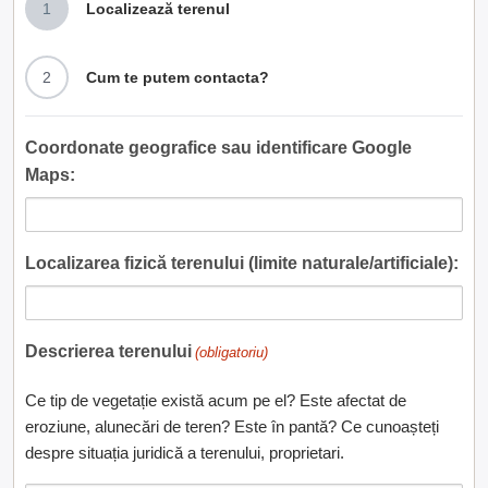
1
Localizează terenul
2
Cum te putem contacta?
Coordonate geografice sau identificare Google
Maps:
Localizarea fizică terenului (limite naturale/artificiale):
Descrierea terenului
(obligatoriu)
Ce tip de vegetație există acum pe el? Este afectat de
eroziune, alunecări de teren? Este în pantă? Ce cunoașteți
despre situația juridică a terenului, proprietari.