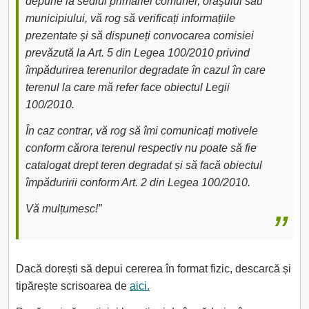
depune la sediul primăriei comunei, oraşului sau
municipiului, vă rog să verificați informațiile
prezentate și să dispuneți convocarea comisiei
prevăzută la Art. 5 din Legea 100/2010 privind
împădurirea terenurilor degradate în cazul în care
terenul la care mă refer face obiectul Legii
100/2010.
În caz contrar, vă rog să îmi comunicați motivele
conform cărora terenul respectiv nu poate să fie
catalogat drept teren degradat și să facă obiectul
împăduririi conform Art. 2 din Legea 100/2010.
Vă mulțumesc!”
Dacă dorești să depui cererea în format fizic, descarcă și
tipărește scrisoarea de
aici.