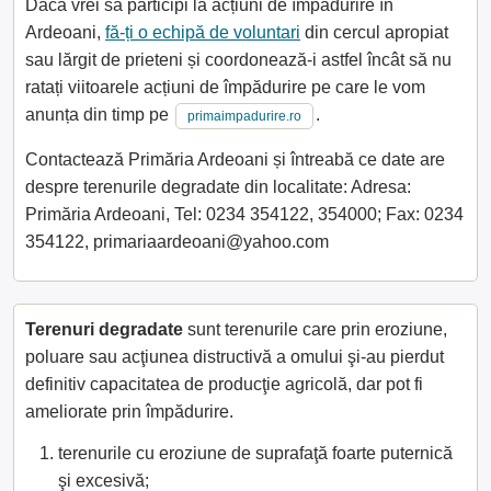
Dacă vrei să participi la acțiuni de împădurire în
Ardeoani,
fă-ți o echipă de voluntari
din cercul apropiat
sau lărgit de prieteni și coordonează-i astfel încât să nu
ratați viitoarele acțiuni de împădurire pe care le vom
anunța din timp pe
.
primaimpadurire.ro
Contactează Primăria Ardeoani și întreabă ce date are
despre terenurile degradate din localitate: Adresa:
Primăria Ardeoani, Tel: 0234 354122, 354000; Fax: 0234
354122, primariaardeoani@yahoo.com
Terenuri degradate
sunt terenurile care prin eroziune,
poluare sau acţiunea distructivă a omului şi-au pierdut
definitiv capacitatea de producţie agricolă, dar pot fi
ameliorate prin împădurire.
terenurile cu eroziune de suprafaţă foarte puternică
şi excesivă;