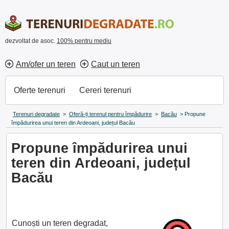
dezvoltat de asoc.
100% pentru mediu
Am/ofer un teren
Caut un teren
Oferte terenuri
Cereri terenuri
Terenuri degradate
>
Oferă-ți terenul pentru împădurire
>
Bacău
>
Propune
împădurirea unui teren din Ardeoani, județul Bacău
Propune împădurirea unui
teren din Ardeoani, județul
Bacău
Cunoști un teren degradat,