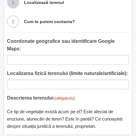
1
Localizează terenul
2
Cum te putem contacta?
Coordonate geografice sau identificare Google
Maps:
Localizarea fizică terenului (limite naturale/artificiale):
Descrierea terenului
(obligatoriu)
Ce tip de vegetație există acum pe el? Este afectat de
eroziune, alunecări de teren? Este în pantă? Ce cunoașteți
despre situația juridică a terenului, proprietari.