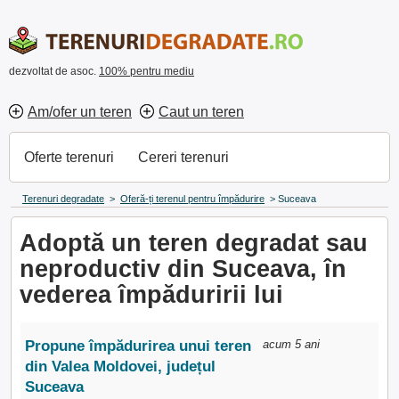
dezvoltat de asoc.
100% pentru mediu
Am/ofer un teren
Caut un teren
Oferte terenuri
Cereri terenuri
Terenuri degradate
>
Oferă-ți terenul pentru împădurire
>
Suceava
Adoptă un teren degradat sau
neproductiv din Suceava, în
vederea împăduririi lui
Propune împădurirea unui teren
acum 5 ani
din Valea Moldovei, județul
Suceava