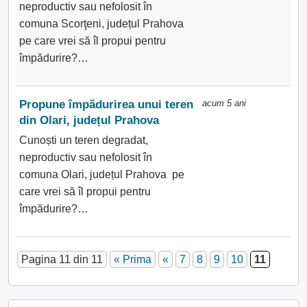
neproductiv sau nefolosit în
comuna Scorţeni, județul Prahova
pe care vrei să îl propui pentru
împădurire?…
Propune împădurirea unui teren
acum 5 ani
din Olari, județul Prahova
Cunoști un teren degradat,
neproductiv sau nefolosit în
comuna Olari, județul Prahova pe
care vrei să îl propui pentru
împădurire?…
Pagina 11 din 11
« Prima
«
7
8
9
10
11