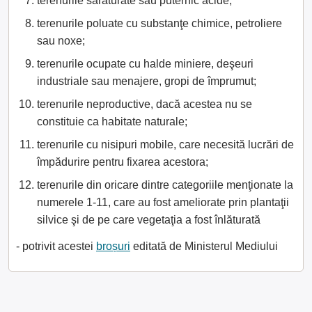
terenurile sărăturate sau puternic acide;
terenurile poluate cu substanţe chimice, petroliere
sau noxe;
terenurile ocupate cu halde miniere, deşeuri
industriale sau menajere, gropi de împrumut;
terenurile neproductive, dacă acestea nu se
constituie ca habitate naturale;
terenurile cu nisipuri mobile, care necesită lucrări de
împădurire pentru fixarea acestora;
terenurile din oricare dintre categoriile menţionate la
numerele 1-11, care au fost ameliorate prin plantaţii
silvice şi de pe care vegetaţia a fost înlăturată
- potrivit acestei
broșuri
editată de Ministerul Mediului