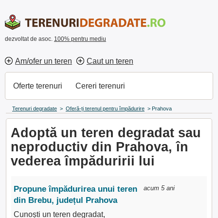
dezvoltat de asoc.
100% pentru mediu
Am/ofer un teren
Caut un teren
Oferte terenuri
Cereri terenuri
Terenuri degradate
>
Oferă-ți terenul pentru împădurire
>
Prahova
Adoptă un teren degradat sau
neproductiv din Prahova, în
vederea împăduririi lui
Propune împădurirea unui teren
acum 5 ani
din Brebu, județul Prahova
Cunoști un teren degradat,