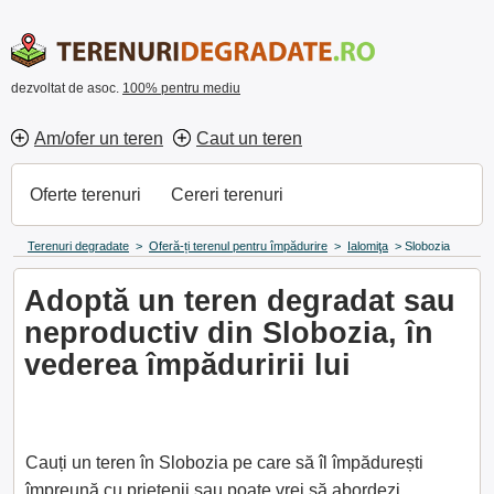
dezvoltat de asoc.
100% pentru mediu
Am/ofer un teren
Caut un teren
Oferte terenuri
Cereri terenuri
Terenuri degradate
>
Oferă-ți terenul pentru împădurire
>
Ialomiţa
>
Slobozia
Adoptă un teren degradat sau
neproductiv din Slobozia, în
vederea împăduririi lui
Cauți un teren în Slobozia pe care să îl împădurești
împreună cu prietenii sau poate vrei să abordezi