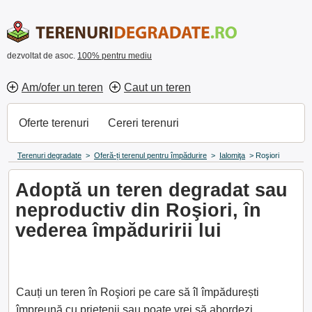
dezvoltat de asoc.
100% pentru mediu
Am/ofer un teren
Caut un teren
Oferte terenuri
Cereri terenuri
Terenuri degradate
>
Oferă-ți terenul pentru împădurire
>
Ialomiţa
>
Roşiori
Adoptă un teren degradat sau
neproductiv din Roşiori, în
vederea împăduririi lui
Cauți un teren în Roşiori pe care să îl împădurești
împreună cu prietenii sau poate vrei să abordezi