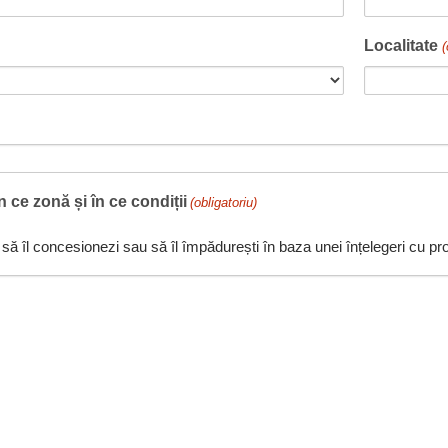
Localitate
(
în ce zonă și în ce condiții
(obligatoriu)
să îl concesionezi sau să îl împădurești în baza unei înțelegeri cu pro