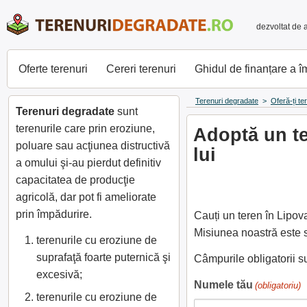
dezvoltat de 
Oferte terenuri
Cereri terenuri
Ghidul de finanțare a 
Terenuri degradate
>
Oferă-ți te
Terenuri degradate
sunt
terenurile care prin eroziune,
Adoptă un te
poluare sau acţiunea distructivă
lui
a omului şi-au pierdut definitiv
capacitatea de producţie
agricolă, dar pot fi ameliorate
prin împădurire.
Cauți un teren în Lipov
Misiunea noastră este s
terenurile cu eroziune de
suprafaţă foarte puternică şi
Câmpurile obligatorii 
excesivă;
Numele tău
(obligatoriu)
terenurile cu eroziune de