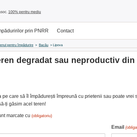
asoc.
100% pentru mediu
împăduririlor prin PNRR
Contact
renul pentru împădurire
>
Bacău
>
Lipova
ren degradat sau neproductiv din 
a pe care să îl împădurești împreună cu prietenii sau poate vrei 
ă-ți găsim acel teren!
sunt marcate cu
(obligatoriu)
Email
(obliga