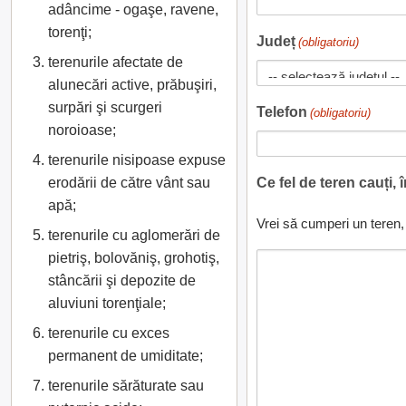
adâncime - ogaşe, ravene,
torenţi;
Județ
(obligatoriu)
terenurile afectate de
alunecări active, prăbuşiri,
surpări şi scurgeri
Telefon
(obligatoriu)
noroioase;
terenurile nisipoase expuse
erodării de către vânt sau
Ce fel de teren cauți, 
apă;
Vrei să cumperi un teren, 
terenurile cu aglomerări de
pietriş, bolovăniş, grohotiş,
stâncării şi depozite de
aluviuni torenţiale;
terenurile cu exces
permanent de umiditate;
terenurile sărăturate sau