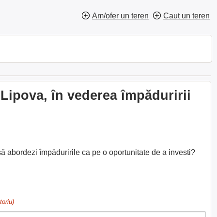
Am/ofer un teren
Caut un teren
Lipova, în vederea împăduririi
să abordezi împăduririle ca pe o oportunitate de a investi?
toriu)