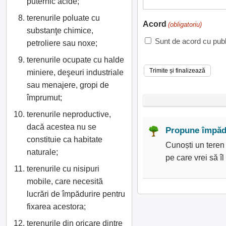
puternic acide;
terenurile poluate cu
Acord
(obligatoriu)
substanţe chimice,
Sunt de acord cu publ
petroliere sau noxe;
terenurile ocupate cu halde
miniere, deşeuri industriale
sau menajere, gropi de
împrumut;
terenurile neproductive,
dacă acestea nu se
Propune împădu
constituie ca habitate
Cunoști un teren
naturale;
pe care vrei să 
terenurile cu nisipuri
mobile, care necesită
lucrări de împădurire pentru
fixarea acestora;
terenurile din oricare dintre