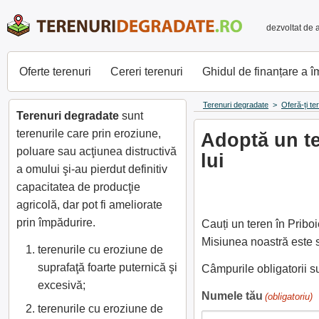
dezvoltat de 
Oferte terenuri
Cereri terenuri
Ghidul de finanțare a 
Terenuri degradate
>
Oferă-ți te
Terenuri degradate
sunt
terenurile care prin eroziune,
Adoptă un te
poluare sau acţiunea distructivă
lui
a omului şi-au pierdut definitiv
capacitatea de producţie
agricolă, dar pot fi ameliorate
prin împădurire.
Cauți un teren în Pribo
Misiunea noastră este s
terenurile cu eroziune de
suprafaţă foarte puternică şi
Câmpurile obligatorii 
excesivă;
Numele tău
(obligatoriu)
terenurile cu eroziune de