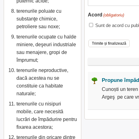
puternic acide;
terenurile poluate cu
Acord
(obligatoriu)
substanţe chimice,
Sunt de acord cu publ
petroliere sau noxe;
terenurile ocupate cu halde
miniere, deşeuri industriale
sau menajere, gropi de
împrumut;
terenurile neproductive,
dacă acestea nu se
Propune împădu
constituie ca habitate
Cunoști un teren 
naturale;
Argeş pe care vr
terenurile cu nisipuri
mobile, care necesită
lucrări de împădurire pentru
fixarea acestora;
terenurile din oricare dintre