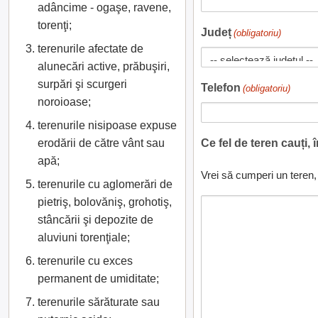
adâncime - ogaşe, ravene,
torenţi;
Județ
(obligatoriu)
terenurile afectate de
alunecări active, prăbuşiri,
surpări şi scurgeri
Telefon
(obligatoriu)
noroioase;
terenurile nisipoase expuse
erodării de către vânt sau
Ce fel de teren cauți, 
apă;
Vrei să cumperi un teren, 
terenurile cu aglomerări de
pietriş, bolovăniş, grohotiş,
stâncării şi depozite de
aluviuni torenţiale;
terenurile cu exces
permanent de umiditate;
terenurile sărăturate sau