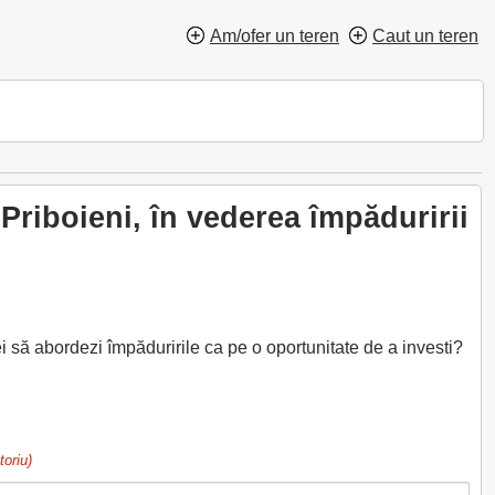
Am/ofer un teren
Caut un teren
riboieni, în vederea împăduririi
i să abordezi împăduririle ca pe o oportunitate de a investi?
toriu)