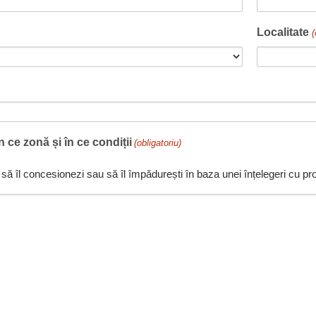
Localitate
(
în ce zonă și în ce condiții
(obligatoriu)
să îl concesionezi sau să îl împădurești în baza unei înțelegeri cu pro