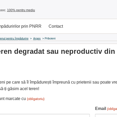
asoc.
100% pentru mediu
împăduririlor prin PNRR
Contact
renul pentru împădurire
>
Argeş
>
Priboieni
ren degradat sau neproductiv din P
ieni pe care să îl împădurești împreună cu prietenii sau poate vre
ă-ți găsim acel teren!
sunt marcate cu
(obligatoriu)
Email
(obliga