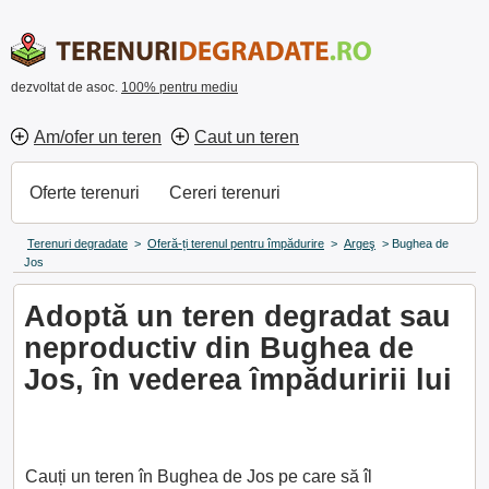
dezvoltat de asoc.
100% pentru mediu
Am/ofer un teren
Caut un teren
Oferte terenuri
Cereri terenuri
Terenuri degradate
>
Oferă-ți terenul pentru împădurire
>
Argeş
>
Bughea de
Jos
Adoptă un teren degradat sau
neproductiv din Bughea de
Jos, în vederea împăduririi lui
Cauți un teren în Bughea de Jos pe care să îl