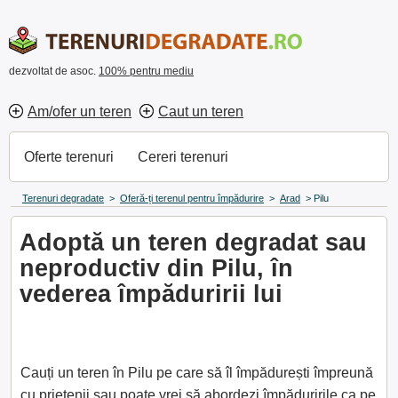
dezvoltat de asoc.
100% pentru mediu
Am/ofer un teren
Caut un teren
Oferte terenuri
Cereri terenuri
Terenuri degradate
>
Oferă-ți terenul pentru împădurire
>
Arad
>
Pilu
Adoptă un teren degradat sau
neproductiv din Pilu, în
vederea împăduririi lui
Cauți un teren în Pilu pe care să îl împădurești împreună
cu prietenii sau poate vrei să abordezi împăduririle ca pe