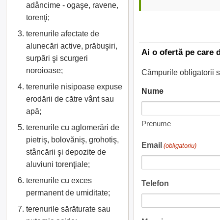
adâncime - ogaşe, ravene,
torenţi;
terenurile afectate de
alunecări active, prăbuşiri,
Ai o ofertă pe care 
surpări şi scurgeri
noroioase;
Câmpurile obligatorii 
terenurile nisipoase expuse
Nume
erodării de către vânt sau
apă;
Prenume
terenurile cu aglomerări de
pietriş, bolovăniş, grohotiş,
Email
(obligatoriu)
stâncării şi depozite de
aluviuni torenţiale;
terenurile cu exces
Telefon
permanent de umiditate;
terenurile sărăturate sau