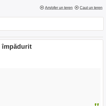
Am/ofer un teren
Caut un teren
i împădurit