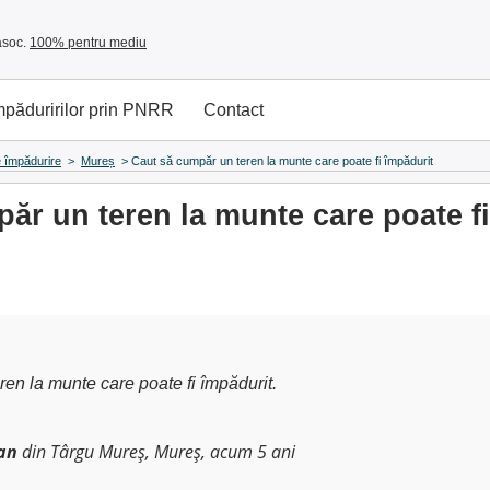
asoc.
100% pentru mediu
împăduririlor prin PNRR
Contact
de împădurire
>
Mureș
>
Caut să cumpăr un teren la munte care poate fi împădurit
ăr un teren la munte care poate f
en la munte care poate fi împădurit.
an
din Târgu Mureș, Mureș, acum 5 ani