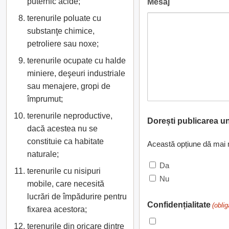
puternic acide;
Mesaj
terenurile poluate cu
substanţe chimice,
petroliere sau noxe;
terenurile ocupate cu halde
miniere, deşeuri industriale
sau menajere, gropi de
împrumut;
terenurile neproductive,
Dorești publicarea u
dacă acestea nu se
constituie ca habitate
Această opțiune dă mai mu
naturale;
Da
terenurile cu nisipuri
Nu
mobile, care necesită
lucrări de împădurire pentru
Confidențialitate
(oblig
fixarea acestora;
terenurile din oricare dintre