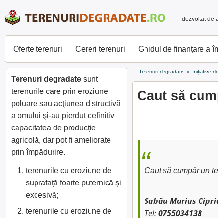
dezvoltat de 
Oferte terenuri
Cereri terenuri
Ghidul de finanțare a 
Terenuri degradate
>
Inițiative 
Terenuri degradate
sunt
terenurile care prin eroziune,
Caut să cump
poluare sau acţiunea distructivă
a omului şi-au pierdut definitiv
capacitatea de producţie
agricolă, dar pot fi ameliorate
prin împădurire.
terenurile cu eroziune de
Caut să cumpăr un ter
suprafaţă foarte puternică şi
excesivă;
Sabău Marius Cipri
terenurile cu eroziune de
Tel:
0755034138