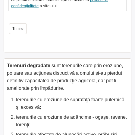
confidențialitate
a site-ului.
Terenuri degradate
sunt terenurile care prin eroziune,
poluare sau acţiunea distructivă a omului şi-au pierdut
definitiv capacitatea de producţie agricolă, dar pot fi
ameliorate prin împădurire.
terenurile cu eroziune de suprafaţă foarte puternică
şi excesivă;
terenurile cu eroziune de adâncime - ogaşe, ravene,
torenţi;
terenurile afectate de alunecări active, prăbuşiri,