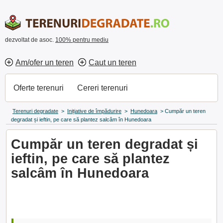
dezvoltat de asoc.
100% pentru mediu
Am/ofer un teren
Caut un teren
Oferte terenuri
Cereri terenuri
Terenuri degradate
>
Inițiative de împădurire
>
Hunedoara
>
Cumpăr un teren
degradat și ieftin, pe care să plantez salcâm în Hunedoara
Cumpăr un teren degradat și
ieftin, pe care să plantez
salcâm în Hunedoara