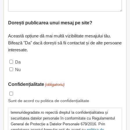
Dorești publicarea unui mesaj pe site?
Această opțiune dă mai multă vizibilitate mesajului tău.
Bifează "Da" dacă dorești să fii contactat și de alte persoane
interesate.
Da
Nu
Confidențialitate
(obligatoriu)
Sunt de acord cu politica de confidențialitate
terenuridegradate.ro repectă dreptul la confidențialitatea și
securitatea datelor personale în conformitate cu Regulamentul
General de Protecție a Datelor Personale 679/2016. Prin
cmpletarea acestul formular ești de acord cu
politica de