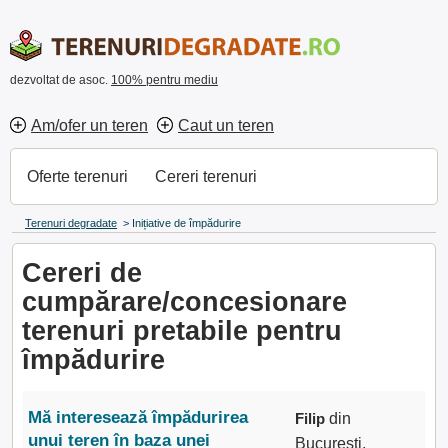
dezvoltat de asoc.
100% pentru mediu
Am/ofer un teren
Caut un teren
Oferte terenuri
Cereri terenuri
Terenuri degradate
>
Inițiative de împădurire
Cereri de
cumpărare/concesionare
terenuri pretabile pentru
împădurire
Mă interesează împădurirea
Filip
din
unui teren în baza unei
Bucuresti,