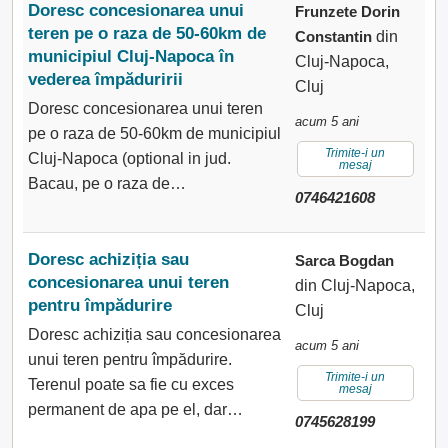
Doresc concesionarea unui
Frunzete Dorin
teren pe o raza de 50-60km de
Constantin
din
municipiul Cluj-Napoca în
Cluj-Napoca,
vederea împăduririi
Cluj
Doresc concesionarea unui teren
acum 5 ani
pe o raza de 50-60km de municipiul
Trimite-i un
Cluj-Napoca (optional in jud.
mesaj
Bacau, pe o raza de…
0746421608
Doresc achiziția sau
Sarca Bogdan
concesionarea unui teren
din Cluj-Napoca,
pentru împădurire
Cluj
Doresc achiziția sau concesionarea
acum 5 ani
unui teren pentru împădurire.
Trimite-i un
Terenul poate sa fie cu exces
mesaj
permanent de apa pe el, dar…
0745628199