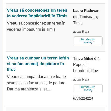
Vreau să concesionez un teren
Laura Radovan
în vederea împăduririi în Timiș
din Timisoara,
Timiș
Vreau să concesionez un teren în
vederea împăduririi în Timiș
acum 5 ani
Trimite-i un
mesaj
Vreau sa cumpar un teren ieftin
Tincu Mihai
din
si sa fac un colț de pădure în
Popesti-
Ilfov
Leordeni, Ilfov
Vreau sa cumpar daca nu e foarte
acum 5 ani
scump si sa fac un colț de padure.
Trimite-i un
Dar ma aranjeaza si sa…
mesaj
0775124214