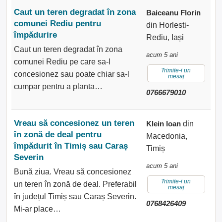
Caut un teren degradat în zona
Baiceanu Florin
comunei Rediu pentru
din Horlesti-
împădurire
Rediu, Iași
Caut un teren degradat în zona
acum 5 ani
comunei Rediu pe care sa-l
Trimite-i un
concesionez sau poate chiar sa-l
mesaj
cumpar pentru a planta…
0766679010
Vreau să concesionez un teren
Klein Ioan
din
în zonă de deal pentru
Macedonia,
împădurit în Timiș sau Caraș
Timiș
Severin
acum 5 ani
Bună ziua. Vreau să concesionez
Trimite-i un
un teren în zonă de deal. Preferabil
mesaj
în județul Timiș sau Caraș Severin.
0768426409
Mi-ar place…