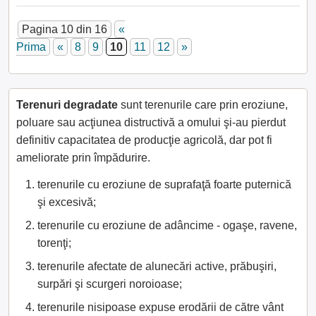
Pagina 10 din 16
«
Prima
«
8
9
10
11
12
»
Terenuri degradate
sunt terenurile care prin eroziune,
poluare sau acţiunea distructivă a omului şi-au pierdut
definitiv capacitatea de producţie agricolă, dar pot fi
ameliorate prin împădurire.
terenurile cu eroziune de suprafaţă foarte puternică
şi excesivă;
terenurile cu eroziune de adâncime - ogaşe, ravene,
torenţi;
terenurile afectate de alunecări active, prăbuşiri,
surpări şi scurgeri noroioase;
terenurile nisipoase expuse erodării de către vânt