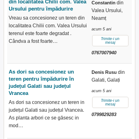
din localitatea Chilii com. Valea
Constantin
din
Ursului pentru împădurire
Valea Ursului,
Vreau sa concesionez un teren din
Neamț
localitatea Chilii com. Valea Ursului
acum 5 ani
terenul este foarte degradat .
Trimite-i un
Cândva a fost foarte…
mesaj
0767007940
As dori sa concesionez un
Denis Rusu
din
teren pentru împădurire în
Galati, Galați
județul Galati sau județul
acum 5 ani
Vrancea
Trimite-i un
As dori sa concesionez un teren in
mesaj
județul Galati sau județul Vrancea.
0799829283
As planta arbori ce se găsesc in
mod…