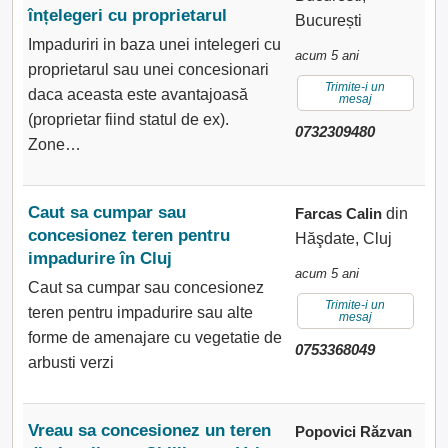
înțelegeri cu proprietarul
București
Impaduriri in baza unei intelegeri cu
acum 5 ani
proprietarul sau unei concesionari
Trimite-i un
daca aceasta este avantajoasă
mesaj
(proprietar fiind statul de ex).
0732309480
Zone…
Caut sa cumpar sau
Farcas Calin
din
concesionez teren pentru
Hăşdate, Cluj
impadurire în Cluj
acum 5 ani
Caut sa cumpar sau concesionez
Trimite-i un
teren pentru impadurire sau alte
mesaj
forme de amenajare cu vegetatie de
0753368049
arbusti verzi
Vreau sa concesionez un teren
Popovici Răzvan