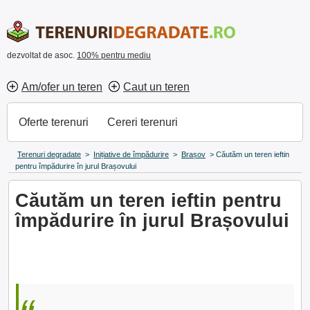
dezvoltat de asoc.
100% pentru mediu
Am/ofer un teren
Caut un teren
Oferte terenuri
Cereri terenuri
Terenuri degradate
>
Inițiative de împădurire
>
Brașov
>
Căutăm un teren ieftin
pentru împădurire în jurul Brașovului
Căutăm un teren ieftin pentru
împădurire în jurul Brașovului