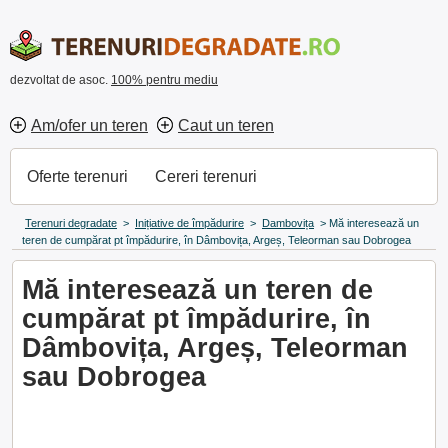
dezvoltat de asoc.
100% pentru mediu
Am/ofer un teren
Caut un teren
Oferte terenuri
Cereri terenuri
Terenuri degradate
>
Inițiative de împădurire
>
Dambovița
>
Mă interesează un
teren de cumpărat pt împădurire, în Dâmbovița, Argeș, Teleorman sau Dobrogea
Mă interesează un teren de
cumpărat pt împădurire, în
Dâmbovița, Argeș, Teleorman
sau Dobrogea