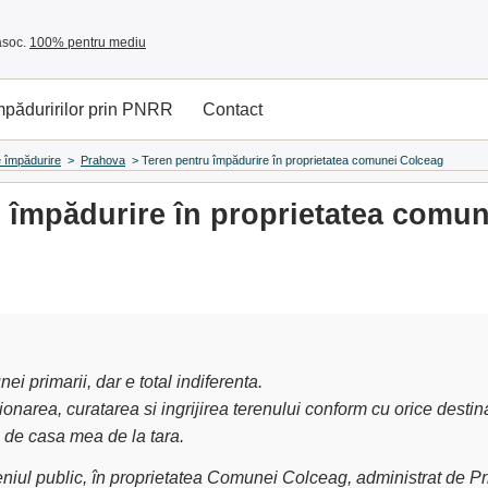
asoc.
100% pentru mediu
împăduririlor prin PNRR
Contact
de împădurire
>
Prahova
>
Teren pentru împădurire în proprietatea comunei Colceag
 împădurire în proprietatea comu
ei primarii, dar e total indiferenta.
onarea, curatarea si ingrijirea terenului conform cu orice destin
s de casa mea de la tara.
niul public, în proprietatea Comunei Colceag, administrat de Pr