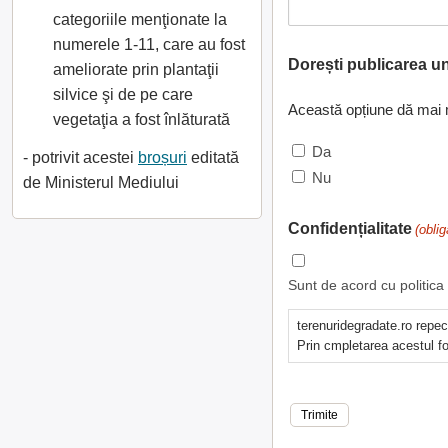
categoriile menţionate la
numerele 1-11, care au fost
Dorești publicarea u
ameliorate prin plantaţii
silvice şi de pe care
Această opțiune dă mai mu
vegetaţia a fost înlăturată
Da
- potrivit acestei
broșuri
editată
Nu
de Ministerul Mediului
Confidențialitate
(oblig
Sunt de acord cu politica 
terenuridegradate.ro repec
Prin cmpletarea acestul f