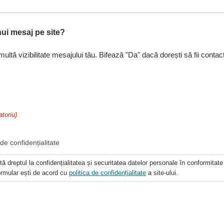
nui mesaj pe site?
ltă vizibilitate mesajului tău. Bifează "Da" dacă dorești să fii contact
atoriu)
de confidențialitate
tă dreptul la confidențialitatea și securitatea datelor personale în conformit
ormular ești de acord cu
politica de confidențialitate
a site-ului.