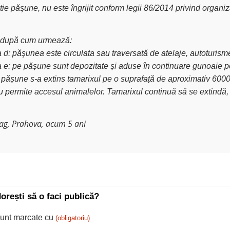
tie păşune, nu este îngrijit conform legii 86/2014 privind organiz
ă după cum urmează:
era d: păşunea este circulata sau traversată de atelaje, autoturism
tera e: pe pășune sunt depozitate și aduse în continuare gunoaie p
pe pășune s-a extins tamarixul pe o suprafață de aproximativ 6000 
u permite accesul animalelor. Tamarixul continuă să se extindă, 
ag, Prahova, acum 5 ani
dorești să o faci publică?
sunt marcate cu
(obligatoriu)