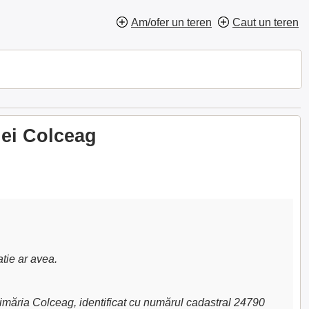
Am/ofer un teren
Caut un teren
nei Colceag
atie ar avea.
imăria Colceag, identificat cu numărul cadastral 24790