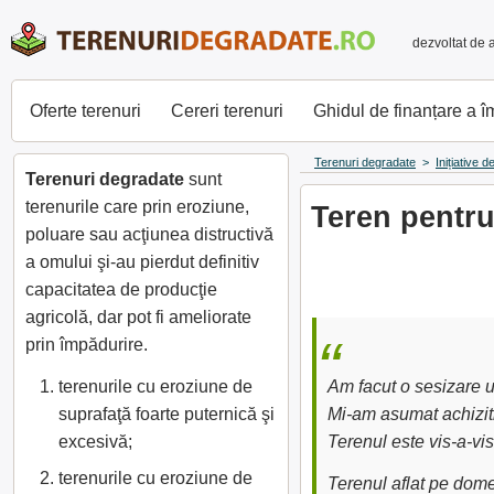
dezvoltat de 
Oferte terenuri
Cereri terenuri
Ghidul de finanțare a 
Terenuri degradate
>
Inițiative 
Terenuri degradate
sunt
terenurile care prin eroziune,
Teren pentru
poluare sau acţiunea distructivă
a omului şi-au pierdut definitiv
capacitatea de producţie
agricolă, dar pot fi ameliorate
prin împădurire.
terenurile cu eroziune de
Am facut o sesizare un
suprafaţă foarte puternică şi
Mi-am asumat achiziti
excesivă;
Terenul este vis-a-vi
terenurile cu eroziune de
Terenul aflat pe dome