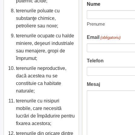
puternic acide;
Nume
terenurile poluate cu
substanţe chimice,
Prenume
petroliere sau noxe;
terenurile ocupate cu halde
Email
(obligatoriu)
miniere, deşeuri industriale
sau menajere, gropi de
împrumut;
Telefon
terenurile neproductive,
dacă acestea nu se
constituie ca habitate
Mesaj
naturale;
terenurile cu nisipuri
mobile, care necesită
lucrări de împădurire pentru
fixarea acestora;
terenurile din oricare dintre