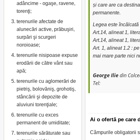
adâncime - ogaşe, ravene,
și care are ca destina
torenţi;
permanente.
terenurile afectate de
Legea este încălcat
alunecări active, prăbuşiri,
Art.14, alineat 1, lit
surpări şi scurgeri
Art.14, alineat 1, li
noroioase;
Art. 1, alineat 1.2 : 
terenurile nisipoase expuse
mai mare parte nici n
erodării de către vânt sau
apă;
George Ilie
din Colce
terenurile cu aglomerări de
Tel:
pietriş, bolovăniş, grohotiş,
stâncării şi depozite de
aluviuni torenţiale;
terenurile cu exces
Ai o ofertă pe care 
permanent de umiditate;
Câmpurile obligatorii 
terenurile sărăturate sau