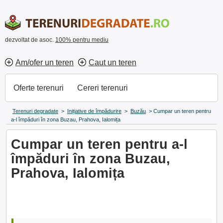
dezvoltat de asoc.
100% pentru mediu
Am/ofer un teren
Caut un teren
Oferte terenuri
Cereri terenuri
Terenuri degradate
>
Inițiative de împădurire
>
Buzău
>
Cumpar un teren pentru
a-l împăduri în zona Buzau, Prahova, Ialomița
Cumpar un teren pentru a-l
împăduri în zona Buzau,
Prahova, Ialomița