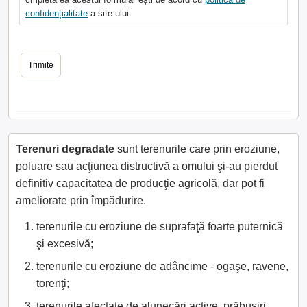
confidențialitate
a site-ului.
Terenuri degradate
sunt terenurile care prin eroziune,
poluare sau acţiunea distructivă a omului şi-au pierdut
definitiv capacitatea de producţie agricolă, dar pot fi
ameliorate prin împădurire.
terenurile cu eroziune de suprafaţă foarte puternică
şi excesivă;
terenurile cu eroziune de adâncime - ogaşe, ravene,
torenţi;
terenurile afectate de alunecări active, prăbuşiri,