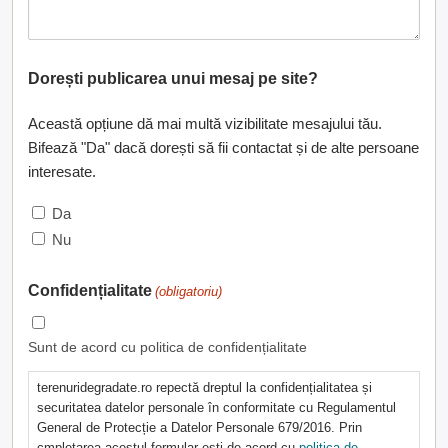
Dorești publicarea unui mesaj pe site?
Această opțiune dă mai multă vizibilitate mesajului tău.
Bifează "Da" dacă dorești să fii contactat și de alte persoane
interesate.
Da
Nu
Confidențialitate
(obligatoriu)
Sunt de acord cu politica de confidențialitate
terenuridegradate.ro repectă dreptul la confidențialitatea și
securitatea datelor personale în conformitate cu Regulamentul
General de Protecție a Datelor Personale 679/2016. Prin
cmpletarea acestul formular ești de acord cu
politica de