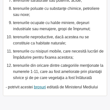
terenurile sărăturate sau puternic acide;
terenurile poluate cu substanţe chimice, petroliere
sau noxe;
terenurile ocupate cu halde miniere, deşeuri
industriale sau menajere, gropi de împrumut;
terenurile neproductive, dacă acestea nu se
constituie ca habitate naturale;
terenurile cu nisipuri mobile, care necesită lucrări de
împădurire pentru fixarea acestora;
terenurile din oricare dintre categoriile menţionate la
numerele 1-11, care au fost ameliorate prin plantaţii
silvice şi de pe care vegetaţia a fost înlăturată
- potrivit acestei
broșuri
editată de Ministerul Mediului