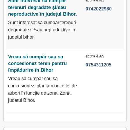
Sunt interesat să cumpar
acum 4 ani
terenuri degradate și/sau
0742022980
neproductive în județul Bihor.
Sunt interesat sa cumpar terenuri
degradate si/sau neproductive in
judetul bihor.
Vreau să cumpăr sau sa
acum 4 ani
concesionez teren pentru
0754311205
împădurire în Bihor
Vreau să cumpăr sau sa
concesionez ,plantam orice fel de
arbori în funcție de zona. Zona,
judetul Bihor.